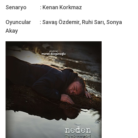
Senaryo : Kenan Korkmaz
Oyuncular : Savaş Özdemir, Ruhi Sarı, Sonya
Akay
S
e
a
r
c
h
f
o
r
: