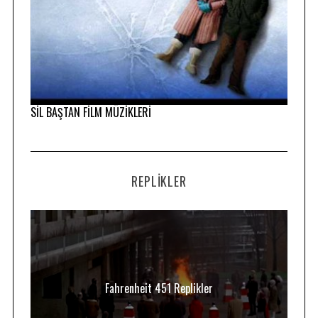
r
c
h
f
o
r
SİL BAŞTAN FİLM MÜZİKLERİ
:
REPLIKLER
Fahrenheit 451 Replikler