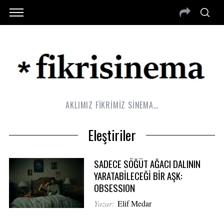
AKLIMIZ FİKRİMİZ SİNEMA…
Eleştiriler
SADECE SÖĞÜT AĞACI DALININ
YARATABİLECEĞİ BİR AŞK:
OBSESSION
Yazar:
Elif Medar