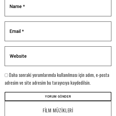
f
o
r
:
Daha sonraki yorumlarımda kullanılması için adım, e-posta
adresim ve site adresim bu tarayıcıya kaydedilsin.
FILM MÜZIKLERI