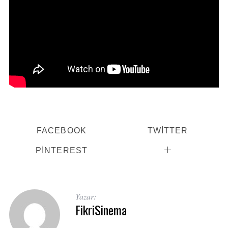
FACEBOOK
TWITTER
PINTEREST
Yazar:
FikriSinema