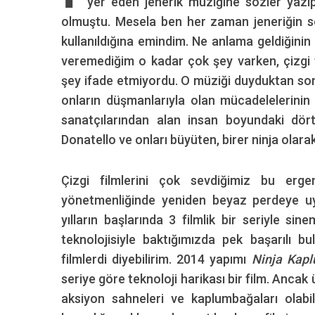
yer eden jenerik müziğine sözler yazıp
olmuştu. Mesela ben her zaman jeneriğin s
kullanıldığına emindim. Ne anlama geldiğini
veremediğim o kadar çok şey varken, çizgi f
şey ifade etmiyordu. O müziği duyduktan so
onların düşmanlarıyla olan mücadelelerinin 
sanatçılarından alan insan boyundaki dör
Donatello ve onları büyüten, birer ninja olarak
Çizgi filmlerini çok sevdiğimiz bu erg
yönetmenliğinde yeniden beyaz perdeye uy
yılların başlarında 3 filmlik bir seriyle si
teknolojisiyle baktığımızda pek başarılı 
filmlerdi diyebilirim. 2014 yapımı
Ninja Kap
seriye göre teknoloji harikası bir film. Ancak
aksiyon sahneleri ve kaplumbağaları olabi