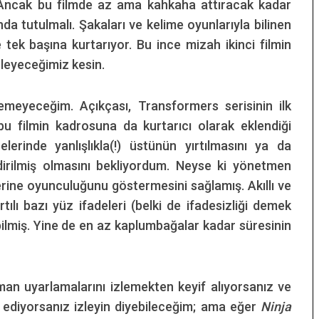
m. Ancak bu filmde az ama kahkaha attıracak kadar
anda tutulmalı. Şakaları ve kelime oyunlarıyla bilinen
 tek başına kurtarıyor. Bu ince mizah ikinci filmin
izleyeceğimiz kesin.
meyeceğim. Açıkçası, Transformers serisinin ilk
 bu filmin kadrosuna da kurtarıcı olarak eklendiği
lerinde yanlışlıkla(!) üstünün yırtılmasını ya da
dirilmiş olmasını bekliyordum. Neyse ki yönetmen
rine oyunculuğunu göstermesini sağlamış. Akıllı ve
ılı bazı yüz ifadeleri (belki de ifadesizliği demek
ilmiş. Yine de en az kaplumbağalar kadar süresinin
an uyarlamalarını izlemekten keyif alıyorsanız ve
 ediyorsanız izleyin diyebileceğim; ama eğer
Ninja