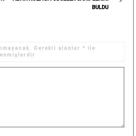
BULDU
anmayacak.
Gerekli alanlar
*
ile
lenmişlerdir