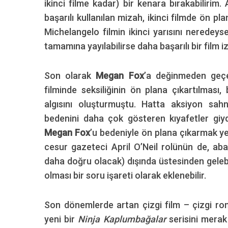
ikinci filme kadar) bir kenara bırakabiliri
başarılı kullanılan mizah, ikinci filmde ön pl
Michelangelo filmin ikinci yarısını neredeyse
tamamına yayılabilirse daha başarılı bir film 
Son olarak
Megan Fox
’a değinmeden geçe
filminde seksiliğinin ön plana çıkartılması,
algısını oluşturmuştu. Hatta aksiyon sahne
bedenini daha çok gösteren kıyafetler giy
Megan Fox
’u bedeniyle ön plana çıkarmak ye
cesur gazeteci April O’Neil rolünün de, abart
daha doğru olacak) dışında üstesinden geleb
olması bir soru işareti olarak eklenebilir.
Son dönemlerde artan çizgi film – çizgi rom
yeni bir
Ninja Kaplumbağalar
serisini merak