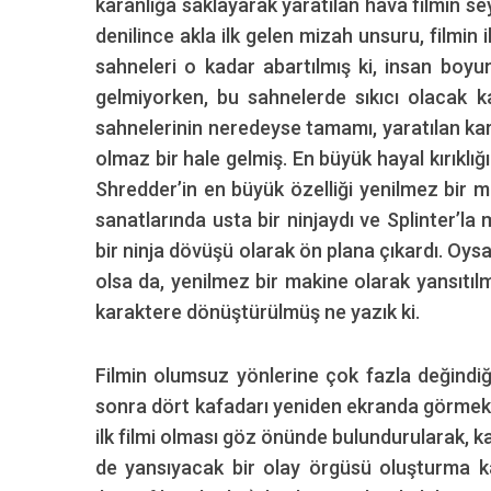
karanlığa saklayarak yaratılan hava filmin s
denilince akla ilk gelen mizah unsuru, filmin 
sahneleri o kadar abartılmış ki, insan boy
gelmiyorken, bu sahnelerde sıkıcı olacak 
S
sahnelerinin neredeyse tamamı, yaratılan karg
e
olmaz bir hale gelmiş. En büyük hayal kırıklığ
a
r
Shredder’in en büyük özelliği yenilmez bir 
c
sanatlarında usta bir ninjaydı ve Splinter’la 
h
bir ninja dövüşü olarak ön plana çıkardı. Oys
f
olsa da, yenilmez bir makine olarak yansıtıl
o
r
karaktere dönüştürülmüş ne yazık ki.
:
Filmin olumsuz yönlerine çok fazla değindiğim
sonra dört kafadarı yeniden ekranda görmek, n
ilk filmi olması göz önünde bulundurularak, k
de yansıyacak bir olay örgüsü oluşturma k