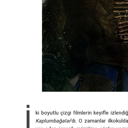
İ
ki boyutlu çizgi filmlerin keyifle izlend
Kaplumbağalar
’dı. O zamanlar ilkokuld