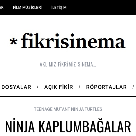
ER
FILM MÜZIKLERI
İLETIŞIM
AKLIMIZ FİKRİMİZ SİNEMA…
DOSYALAR
AÇIK FIKIR
RÖPORTAJLAR
TEENAGE MUTANT NINJA TURTLES
NİNJA KAPLUMBAĞALAR