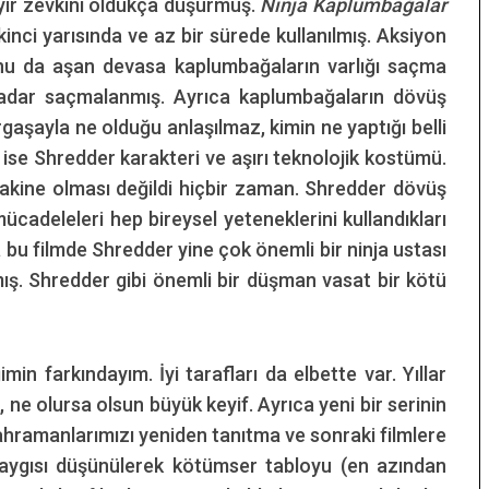
eyir zevkini oldukça düşürmüş.
Ninja Kaplumbağalar
ikinci yarısında ve az bir sürede kullanılmış. Aksiyon
unu da aşan devasa kaplumbağaların varlığı saçma
kadar saçmalanmış. Ayrıca kaplumbağaların dövüş
aşayla ne olduğu anlaşılmaz, kimin ne yaptığı belli
ı ise Shredder karakteri ve aşırı teknolojik kostümü.
makine olması değildi hiçbir zaman. Shredder dövüş
mücadeleleri hep bireysel yeteneklerini kullandıkları
a bu filmde Shredder yine çok önemli bir ninja ustası
mış. Shredder gibi önemli bir düşman vasat bir kötü
in farkındayım. İyi tarafları da elbette var. Yıllar
e olursa olsun büyük keyif. Ayrıca yeni bir serinin
ahramanlarımızı yeniden tanıtma ve sonraki filmlere
aygısı düşünülerek kötümser tabloyu (en azından