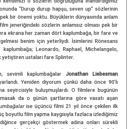
 kendimizi o sözlerin doğruluğuna inandırdığımız
onunda “Durup durup hapşu, seven up” sözlerinin
n pek bir önemi yoktu. Büyüklerin dünyasında anlam
ilm jeneriğindeki sözlerin anlamsız olması pek bir
nra ekrana her zaman dört kaplumbağa, bir fare ve
gelmesi benim için yeterliydi. İsimlerini Rönesans
t kaplumbağa; Leonardo, Raphael, Michelangelo,
 yetiştiren ustaları fare Splinter.
en, sevimli kaplumbağalar
Jonathan Liebesman
arlandı. Yeniden diyorum çünkü daha önce 90’lı
nema seyircisiyle buluşmuşlardı. O filmlere bugünün
bulmasak da o günün şartlarına göre vasatı aşan
lumbağalar
ise üçüncü filmi 21 yıl önce çekilen ilk
 üç boyutlu film yapma kaygısıyla fazlaca izlediğimiz
ldiğince gerçekçi göstermek adına onları sürekli