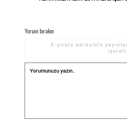
Yorum bırakın
E-posta adresiniz yayınl
işaret