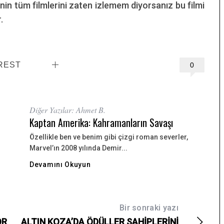
nin tüm filmlerini zaten izlemem diyorsanız bu filmi
.
REST
0
Diğer Yazılar: Ahmet B.
Kaptan Amerika: Kahramanların Savaşı
Özellikle ben ve benim gibi çizgi roman severler,
Marvel’ın 2008 yılında Demir...
Devamını Okuyun
Bir sonraki yazı
OR
ALTIN KOZA’DA ÖDÜLLER SAHİPLERİNİ