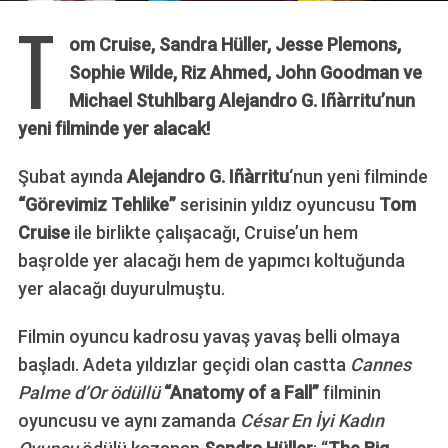
T
om Cruise, Sandra Hüller, Jesse Plemons,
Sophie Wilde, Riz Ahmed, John Goodman ve
Michael Stuhlbarg Alejandro G. Iñàrritu’nun
yeni filminde yer alacak!
Şubat ayında
Alejandro G. Iñàrritu
‘nun yeni filminde
“Görevimiz Tehlike”
serisinin yıldız oyuncusu
Tom
Cruise
ile birlikte çalışacağı, Cruise’un hem
başrolde yer alacağı hem de yapımcı koltuğunda
yer alacağı duyurulmuştu.
Filmin oyuncu kadrosu yavaş yavaş belli olmaya
başladı. Adeta yıldızlar geçidi olan castta
Cannes
Palme d’Or ödüllü
“Anatomy of a Fall”
filminin
oyuncusu ve aynı zamanda
César En İyi Kadın