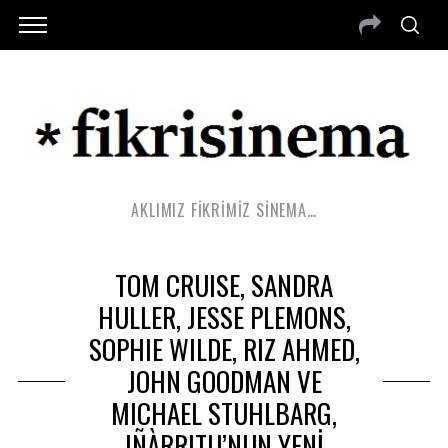
AKLIMIZ FİKRİMİZ SİNEMA…
TOM CRUISE, SANDRA
HULLER, JESSE PLEMONS,
SOPHIE WILDE, RIZ AHMED,
JOHN GOODMAN VE
MICHAEL STUHLBARG,
IÑÀRRITU’NUN YENİ