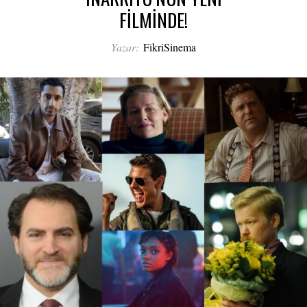
FİLMİNDE!
Yazar:
FikriSinema