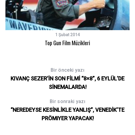
1 Şubat 2014
Top Gun Film Müzikleri
S
Bir önceki yazı
e
KIVANÇ SEZER’İN SON FİLMİ “8×8”, 6 EYLÜL’DE
a
SİNEMALARDA!
r
c
Bir sonraki yazı
h
“NEREDEYSE KESİNLİKLE YANLIŞ”, VENEDİK’TE
f
o
PRÖMiYER YAPACAK!
r
: