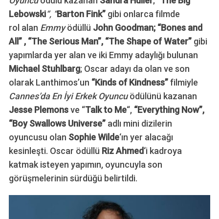
Oyuncu
ödülü kazanan
Sandra Hüller
; “
The Big
Lebowski
“, “
Barton Fink”
gibi onlarca filmde
rol alan
Emmy
ödüllü
John Goodman; “Bones and
All” , “The Serious Man”, “The Shape of Water”
gibi
yapımlarda yer alan ve iki Emmy adaylığı bulunan
Michael Stuhlbarg
; Oscar adayı da olan ve son
olarak Lanthimos’un
“Kinds of Kindness”
filmiyle
Cannes’da En İyi Erkek Oyuncu
ödülünü kazanan
Jesse Plemons
ve “
Talk to Me
“,
“Everything Now”,
“Boy Swallows Universe”
adlı mini dizilerin
oyuncusu olan
Sophie Wilde
‘ın yer alacağı
kesinleşti. Oscar ödüllü
Riz Ahmed
‘i kadroya
katmak isteyen yapımın, oyuncuyla son
görüşmelerinin sürdüğü belirtildi.