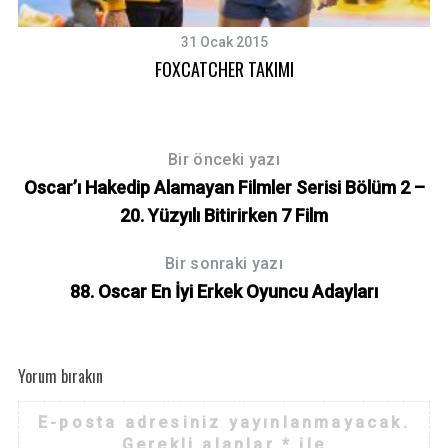
c
h
31 Ocak 2015
f
FOXCATCHER TAKIMI
o
r
:
Bir önceki yazı
Oscar’ı Hakedip Alamayan Filmler Serisi Bölüm 2 –
20. Yüzyılı Bitirirken 7 Film
Bir sonraki yazı
88. Oscar En İyi Erkek Oyuncu Adayları
Yorum bırakın
E-posta adresiniz yayınlanmayacak.
Gerekli alanlar
*
ile