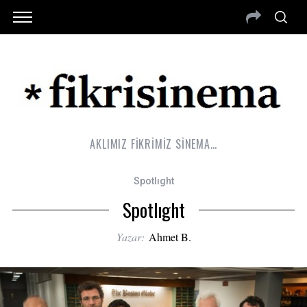
AKLIMIZ FİKRİMİZ SİNEMA…
Spotlıght
Spotlıght
Yazar:
Ahmet B.