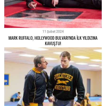
11 Şubat 2024
MARK RUFFALO, HOLLYWOOD BULVARI’NDA İLK YILDIZINA
KAVUŞTU!
S
e
a
r