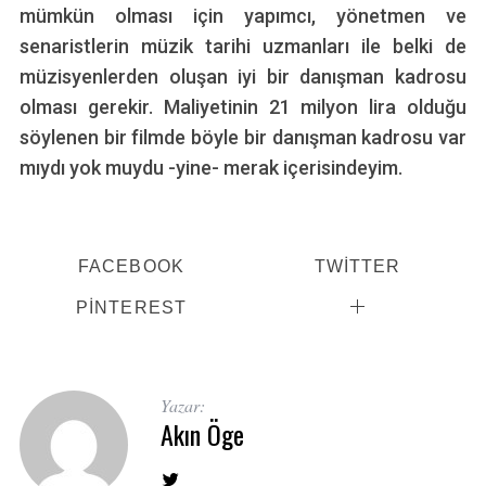
mümkün olması için yapımcı, yönetmen ve
senaristlerin müzik tarihi uzmanları ile belki de
müzisyenlerden oluşan iyi bir danışman kadrosu
olması gerekir. Maliyetinin 21 milyon lira olduğu
söylenen bir filmde böyle bir danışman kadrosu var
mıydı yok muydu -yine- merak içerisindeyim.
FACEBOOK
TWITTER
PINTEREST
S
e
Yazar:
a
Akın Öge
r
c
h