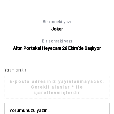
f
o
r
Bir önceki yazı
:
Joker
Bir sonraki yazı
Altın Portakal Heyecanı 26 Ekim’de Başlıyor
Yorum bırakın
E-posta adresiniz yayınlanmayacak.
Gerekli alanlar
*
ile
işaretlenmişlerdir