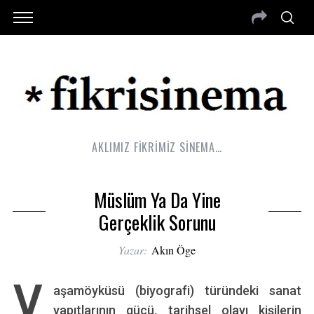
AKLIMIZ FİKRİMİZ SİNEMA…
Müslüm Ya Da Yine
Gerçeklik Sorunu
Yazar:
Akın Öge
Y
aşamöyküsü (biyografi) türündeki sanat
yapıtlarının gücü, tarihsel olayı kişilerin