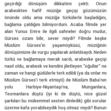
geçirdiği dönüşüm dikkatimi çekti. Onun
arabeskten hafif müziğe geçişi gözümüzün
önünde oldu ama müziğe türkülerle başladığını,
bağlama çaldığını bilmiyordum. Acaba filmde yer
alan Yunus Emre ile ilgili sahneler doğru mudur,
Gürses ozanı bilir, sever miydi? Filmde keşke
Müslüm Gürses’in yaşamöyküsü, müziğinin
dönüşümüne de vurgu yapılarak anlatılsaydı. Neden
türkü ve bağlamaya merak sardı, arabeske geçişi
nasıl oldu, arabesk ve kendini jiletleyen “oğullar” ne
zaman ve hangi güdülerle terk edildi (ya da onlar mı
Müslüm Gürses’i terk etmişti) de Müslüm Baba’nın
yolu Harbiye-Nişantaşı’na, Munganlara,
Teomanlara düştü (iyi ki de düştü, nice güzel
şarkıları bu mükemmel sesten dinledik) gibi sorular
üzerine kafa yorabilseydik hoş olmaz mıydı? Bunun