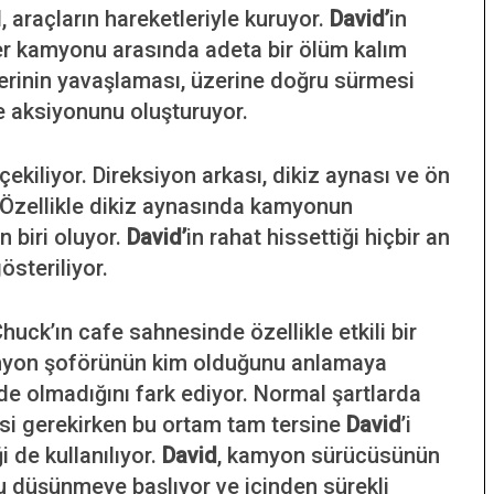
, araçların hareketleriyle kuruyor.
David’
in
ker kamyonu arasında adeta bir ölüm kalım
ğerinin yavaşlaması, üzerine doğru sürmesi
ve aksiyonunu oluşturuyor.
ekiliyor. Direksiyon arkası, dikiz aynası ve ön
 Özellikle dikiz aynasında kamyonun
n biri oluyor.
David’
in rahat hissettiği hiçbir an
österiliyor.
Chuck’ın cafe sahnesinde özellikle etkili bir
myon şoförünün kim olduğunu anlamaya
de olmadığını fark ediyor. Normal şartlarda
esi gerekirken bu ortam tam tersine
David
’i
 de kullanılıyor.
David
, kamyon sürücüsünün
nu düşünmeye başlıyor ve içinden sürekli