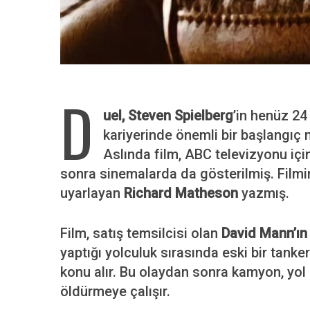
D
uel,
Steven Spielberg
’in henüz 2
kariyerinde önemli bir başlangıç n
Aslında film, ABC televizyonu içi
sonra sinemalarda da gösterilmiş. Film
uyarlayan
Richard Matheson
yazmış.
Film, satış temsilcisi olan
David Mann’ın
yaptığı yolculuk sırasında eski bir tank
konu alır. Bu olaydan sonra kamyon, yo
öldürmeye çalışır.