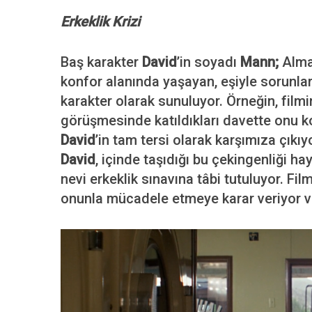
Erkeklik Krizi
Baş karakter
David
’in soyadı
Mann;
Alma
S
konfor alanında yaşayan, eşiyle sorunlar
e
karakter olarak sunuluyor. Örneğin, filmi
a
r
görüşmesinde katıldıkları davette onu k
c
David
’in tam tersi olarak karşımıza çıkıy
h
David
, içinde taşıdığı bu çekingenliği h
f
nevi erkeklik sınavına tâbi tutuluyor. 
o
r
onunla mücadele etmeye karar veriyor ve 
: