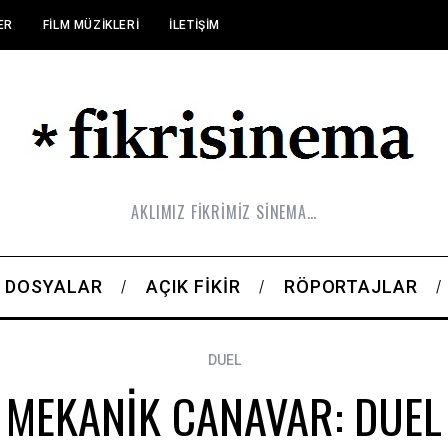
ER
FILM MÜZIKLERI
İLETIŞIM
AKLIMIZ FİKRİMİZ SİNEMA…
DOSYALAR
AÇIK FIKIR
RÖPORTAJLAR
DUEL
MEKANİK CANAVAR: DUEL