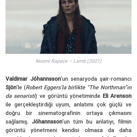
Noomi Rapace – Lamb (2021)
Valdimar Jóhannsson
’un senaryoda şair-romancı
Sjön
’le (
Robert Eggers’la birlikte “The Northman”ın
da senaristi
) ve görüntü yönetiminde
Eli Arenson
ile gerçekleştirdiği uyum, anlatımı çok güçlü ve
doğru bir sinematografinin ortaya çıkmasını
sağlamış.
Jóhannsson
’un tüm bu anlatıyı, filmin
görüntü yönetmeni kendisi olmasa da daha