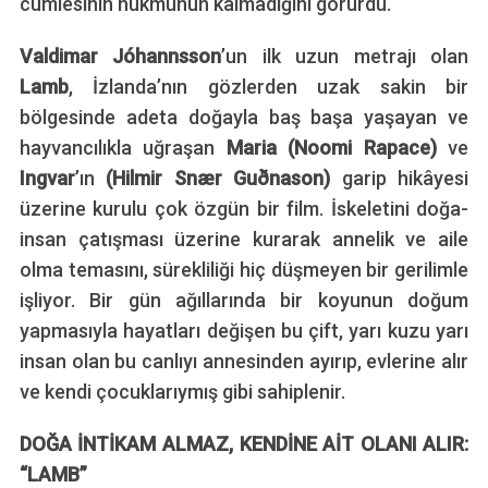
cümlesinin hükmünün kalmadığını görürdü.
Valdimar Jóhannsson
’un ilk uzun metrajı olan
Lamb
, İzlanda’nın gözlerden uzak sakin bir
bölgesinde adeta doğayla baş başa yaşayan ve
hayvancılıkla uğraşan
Maria
(Noomi Rapace)
ve
Ingvar
’ın
(Hilmir
Snær Guðnason)
garip hikâyesi
üzerine kurulu çok özgün bir film. İskeletini doğa-
insan çatışması üzerine kurarak annelik ve aile
olma temasını, sürekliliği hiç düşmeyen bir gerilimle
işliyor. Bir gün ağıllarında bir koyunun doğum
yapmasıyla hayatları değişen bu çift, yarı kuzu yarı
insan olan bu canlıyı annesinden ayırıp, evlerine alır
ve kendi çocuklarıymış gibi sahiplenir.
DOĞA İNTİKAM ALMAZ, KENDİNE AİT OLANI ALIR:
“LAMB”