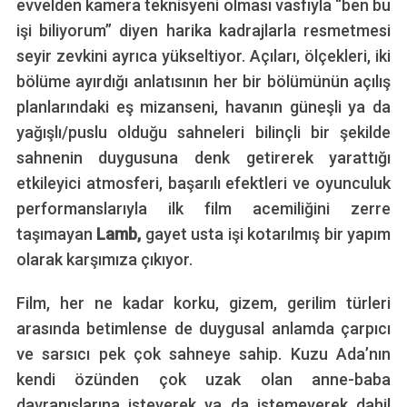
evvelden kamera teknisyeni olması vasfıyla “ben bu
işi biliyorum” diyen harika kadrajlarla resmetmesi
seyir zevkini ayrıca yükseltiyor. Açıları, ölçekleri, iki
bölüme ayırdığı anlatısının her bir bölümünün açılış
planlarındaki eş mizanseni, havanın güneşli ya da
yağışlı/puslu olduğu sahneleri bilinçli bir şekilde
sahnenin duygusuna denk getirerek yarattığı
etkileyici atmosferi, başarılı efektleri ve oyunculuk
performanslarıyla ilk film acemiliğini zerre
taşımayan
Lamb,
gayet usta işi kotarılmış bir yapım
olarak karşımıza çıkıyor.
Film, her ne kadar korku, gizem, gerilim türleri
arasında betimlense de duygusal anlamda çarpıcı
ve sarsıcı pek çok sahneye sahip. Kuzu Ada’nın
kendi özünden çok uzak olan anne-baba
S
e
davranışlarına isteyerek ya da istemeyerek dahil