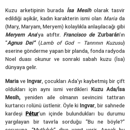
Kuzu arketipinin burada
İsa Mesih
olarak tasvir
edildiği aşikâr, kadın karakterin ismi olan
Maria
da
(Mary, Maryam, Meryem) kolaylıkla anlaşılacağı gibi
Meryem Ana
’ya atıftır.
Francisco de
Zurbarán
’ın
“
Agnus Dei”
(
Lamb of God – Tanrının Kuzusu
)
eserine gönderme yapan bir planda, fonda radyoda
Noel duası okunur ve sonraki sabah kuzu (İsa)
dünyaya gelir.
Maria
ve
Ingvar
, çocukları Ada’yı kaybetmiş bir çift
oldukları için aynı ismi verdikleri
Kuzu Ada/İsa
Mesih,
yeniden aile olmanın sevincini tattıran
kurtarıcı rolünü üstlenir. Öyle ki
Ingvar
, bir sahnede
kardeşi
Pétur
’un içinde bulundukları bu durumu
yargılayan bir tavırla sorduğu “Bu ne böyle?”
sorusuna, “Mutluluk” diye yanıt verir. Ancak bu