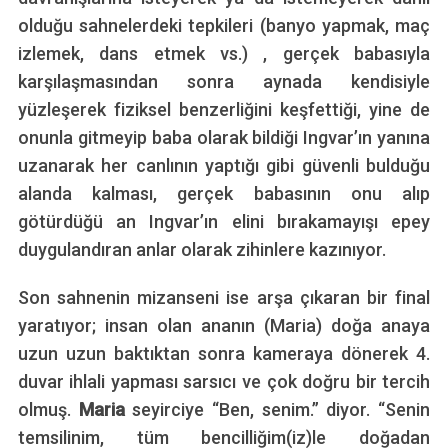
a
olduğu sahnelerdeki tepkileri (banyo yapmak, maç
r
izlemek, dans etmek vs.) , gerçek babasıyla
c
karşılaşmasından sonra aynada kendisiyle
h
f
yüzleşerek fiziksel benzerliğini keşfettiği, yine de
o
onunla gitmeyip baba olarak bildiği Ingvar’ın yanına
r
uzanarak her canlının yaptığı gibi güvenli bulduğu
:
alanda kalması, gerçek babasının onu alıp
götürdüğü an Ingvar’ın elini bırakamayışı epey
duygulandıran anlar olarak zihinlere kazınıyor.
Son sahnenin mizanseni ise arşa çıkaran bir final
yaratıyor; insan olan ananın (Maria) doğa anaya
uzun uzun baktıktan sonra kameraya dönerek 4.
duvar ihlali yapması sarsıcı ve çok doğru bir tercih
olmuş.
Maria
seyirciye “Ben, senim.” diyor. “Senin
temsilinim, tüm bencilliğim(iz)le doğadan