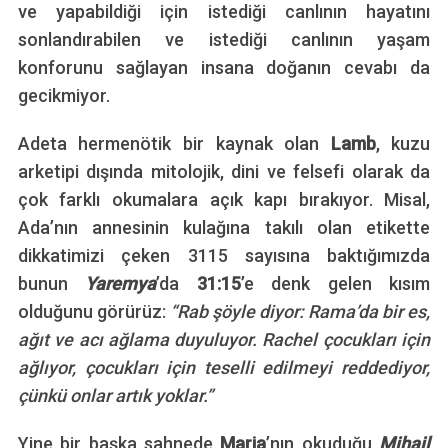
ve yapabildiği için istediği canlının hayatını
sonlandırabilen ve istediği canlının yaşam
konforunu sağlayan insana doğanın cevabı da
gecikmiyor.
Adeta hermenötik bir kaynak olan
Lamb
, kuzu
arketipi dışında mitolojik, dini ve felsefi olarak da
çok farklı okumalara açık kapı bırakıyor. Misal,
Ada’nın annesinin kulağına takılı olan etikette
dikkatimizi çeken 3115 sayısına baktığımızda
bunun
Yaremya
’da
31:15
’e denk gelen kısım
olduğunu görürüz:
“Rab şöyle diyor: Rama’da bir es,
ağıt ve acı ağlama duyuluyor. Rachel çocukları için
ağlıyor, çocukları için teselli edilmeyi reddediyor,
çünkü onlar artık yoklar.”
Yine bir başka sahnede
Maria
’nın okuduğu
Mihail