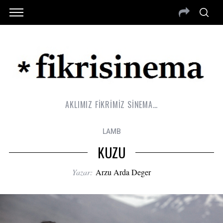
AKLIMIZ FİKRİMİZ SİNEMA…
LAMB
KUZU
Yazar:
Arzu Arda Deger