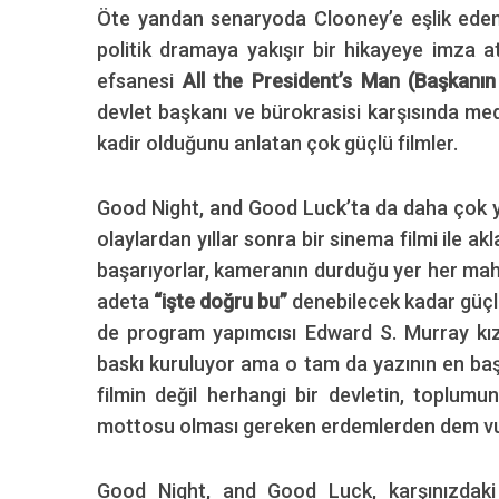
Öte yandan senaryoda Clooney’e eşlik ed
politik dramaya yakışır bir hikayeye imza a
efsanesi
All the President’s Man (Başkanı
devlet başkanı ve bürokrasisi karşısında m
kadir olduğunu anlatan çok güçlü filmler.
Good Night, and Good Luck’ta da daha çok ya
olaylardan yıllar sonra bir sinema filmi ile a
başarıyorlar, kameranın durduğu yer her m
adeta
“işte doğru bu”
denebilecek kadar güçl
de program yapımcısı Edward S. Murray kızağ
baskı kuruluyor ama o tam da yazının en ba
filmin değil herhangi bir devletin, toplumu
mottosu olması gereken erdemlerden dem vur
Good Night, and Good Luck, karşınızdaki