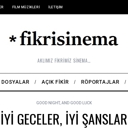
ER
FILM MÜZIKLERI
İLETIŞIM
AKLIMIZ FİKRİMİZ SİNEMA…
DOSYALAR
AÇIK FIKIR
RÖPORTAJLAR
GOOD NIGHT, AND GOOD LUCK
İYİ GECELER, İYİ ŞANSLAR