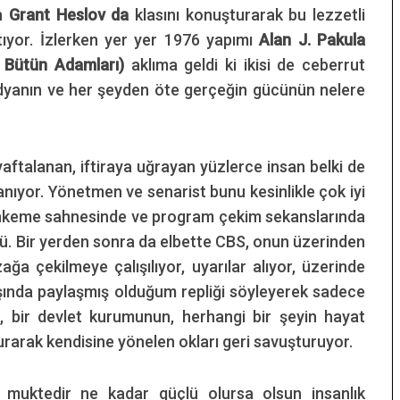
en
Grant Heslov da
klasını konuşturarak bu lezzetli
tıyor. İzlerken yer yer 1976 yapımı
Alan J. Pakula
n Bütün Adamları)
aklıma geldi ki ikisi de ceberrut
edyanın ve her şeyden öte gerçeğin gücünün nelere
ftalanan, iftiraya uğrayan yüzlerce insan belki de
klanıyor. Yönetmen ve senarist bunu kesinlikle çok iyi
ahkeme sahnesinde ve program çekim sekanslarında
ü. Bir yerden sonra da elbette CBS, onun üzerinden
a çekilmeye çalışılıyor, uyarılar alıyor, üzerinde
şında paylaşmış olduğum repliği söyleyerek sadece
n, bir devlet kurumunun, herhangi bir şeyin hayat
arak kendisine yönelen okları geri savuşturuyor.
 muktedir ne kadar güçlü olursa olsun insanlık