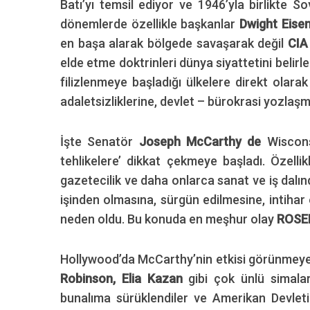
Batı’yı temsil ediyor ve 1946’yla birlikte So
dönemlerde özellikle başkanlar
Dwight
Eise
en başa alarak bölgede savaşarak değil
CI
elde etme doktrinleri dünya siyattetini belir
S
filizlenmeye başladığı ülkelere direkt olara
e
adaletsizliklerine, devlet – bürokrasi yozlaş
a
r
c
İşte Senatör
Joseph McCarthy de
Wiscons
h
tehlikelere’ dikkat çekmeye başladı. Özell
f
o
gazetecilik ve daha onlarca sanat ve iş dalı
r
işinden olmasına, sürgün edilmesine, intihar
:
neden oldu. Bu konuda en meşhur olay
ROSEN
Hollywood’da McCarthy’nin etkisi görünmeye
Robinson, Elia Kazan
gibi çok ünlü simala
bunalıma sürüklendiler ve Amerikan Devleti 