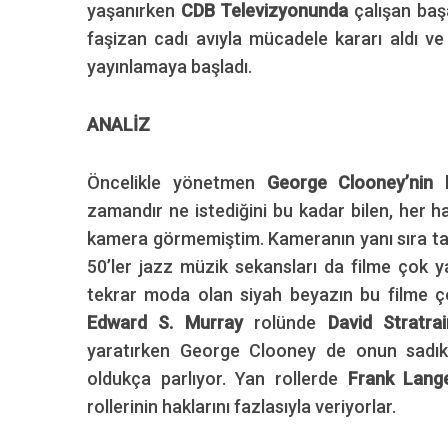
yaşanırken
CDB Televizyonunda
çalışan baş
faşizan cadı avıyla mücadele kararı aldı v
yayınlamaya başladı.
ANALİZ
Öncelikle yönetmen
George Clooney’nin
zamandır ne istediğini bu kadar bilen, her 
kamera görmemiştim. Kameranın yanı sıra ta
50’ler jazz müzik sekansları da filme çok ya
tekrar moda olan siyah beyazın bu filme ço
Edward S. Murray
rolünde
David Stratr
yaratırken George Clooney de onun sadık
oldukça parlıyor. Yan rollerde
Frank Lang
rollerinin haklarını fazlasıyla veriyorlar.