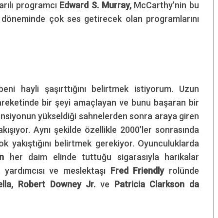
arılı programcı
Edward S. Murray,
McCarthy’nin bu
e döneminde çok ses getirecek olan programlarını
beni hayli şaşırttığını belirtmek istiyorum. Uzun
hareketinde bir şeyi amaçlayan ve bunu başaran bir
nsiyonun yükseldiği sahnelerden sonra araya giren
kışıyor. Aynı şekilde özellikle 2000’ler sonrasında
k yakıştığını belirtmek gerekiyor. Oyunculuklarda
ain
her daim elinde tuttuğu sigarasıyla harikalar
 yardımcısı ve meslektaşı
Fred Friendly
rolünde
ella, Robert Downey Jr.
ve
Patricia Clarkson da