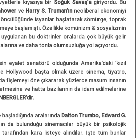
vyetlerle kıyasıya bir
Soğuk Savaş’a
giriyordu. Bu
nhower
ve
Harry S. Truman’ın
neoliberal ekonomiyi
A
öncülüğünde isyanlar başlatarak sömürge, toprak
lemeye başlamıştı. Özellikle komünizm & sosyalizmin
k uygulanan bu doktrinler oralarda çok büyük gelir
malarına ve daha tonla olumsuzluğa yol açıyordu.
in eyalet senatörü olduğunda Amerika’daki ‘kızıl
ikle Hollywood başta olmak üzere sinema, tiyatro,
nda fişlemeyi öne çıkararak yüzlerce masum insanın
 etmesine ve hatta bazılarının da idam edilmelerine
BERGLER’dir.
 başladığında aralarında
Dalton Trumbo, Edward G.
rın da bulunduğu sinemacılar büyük bir psikolojik
tarafından kara listeye alındılar. İşte tüm bunlar