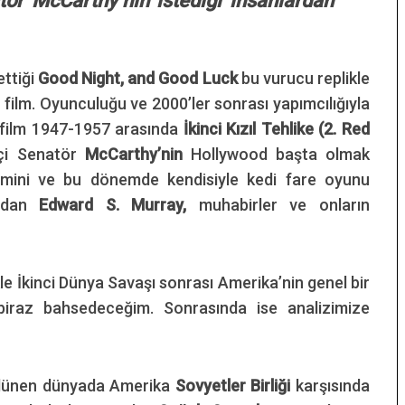
ör McCarthy’nin istediği insanlardan
ettiği
Good Night, and Good Luck
bu vurucu replikle
r film. Oyunculuğu ve 2000’ler sonrası yapımcılığıyla
i film 1947-1957 arasında
İkinci Kızıl Tehlike (2. Red
çi Senatör
McCarthy’nin
Hollywood başta olmak
emini ve bu dönemde kendisiyle kedi fare oyunu
ından
Edward S. Murray,
muhabirler ve onların
likle İkinci Dünya Savaşı sonrası Amerika’nin genel bir
biraz bahsedeceğim. Sonrasında ise analizimize
lünen dünyada Amerika
Sovyetler Birliği
karşısında