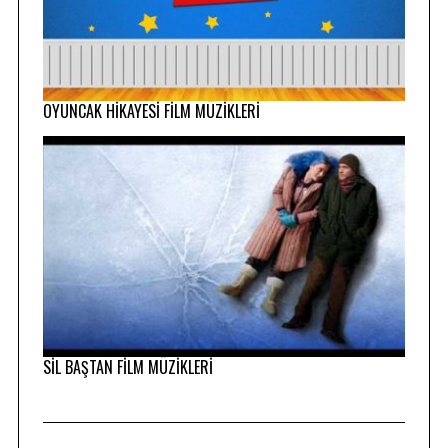
OYUNCAK HİKAYESİ FİLM MÜZİKLERİ
S
e
a
SİL BAŞTAN FİLM MÜZİKLERİ
r
c
h
f