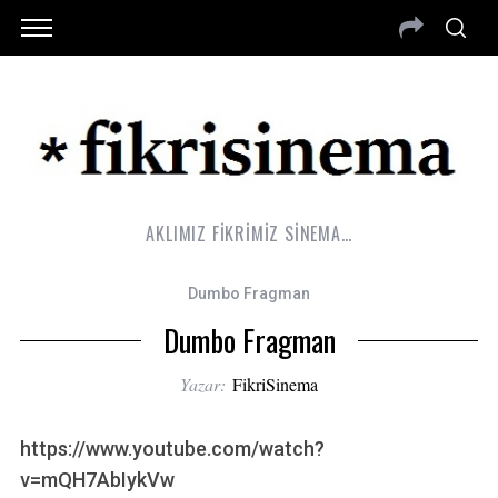
AKLIMIZ FİKRİMİZ SİNEMA…
Dumbo Fragman
Dumbo Fragman
Yazar:
FikriSinema
https://www.youtube.com/watch?
v=mQH7AbIykVw