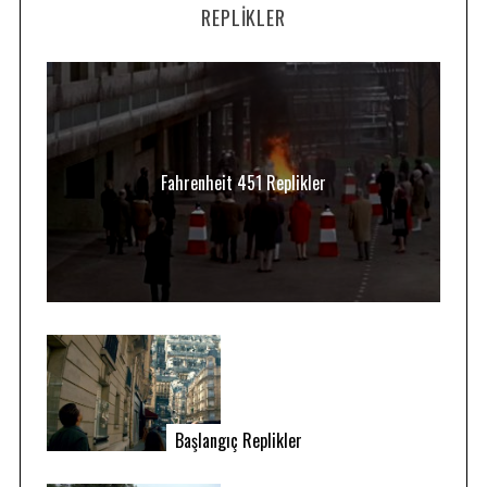
o
REPLIKLER
r
:
Fahrenheit 451 Replikler
Başlangıç Replikler