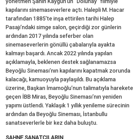
yönetmen Şahin Kaygun’un “Dolunay” filmiyle
kapılarını sinemaseverlere açtı. Halepli M. Hacar
tarafından 1885’te inşa ettirilen tarihi Halep
Pasajı’ndaki simge salon, geçirdiği zor günlerin
ardından 2017 yılında seferber olan
sinemaseverlerin gönüllü çabalarıyla ayakta
kalmayı başardı. Ancak 2022 yılında yapılan
açıklamayla, beklenen destek sağlanamazsa
Beyoğlu Sineması’nın kapılarını kapatmak zorunda
kalacağı, kamuoyuyla paylaşıldı. Bu açıklama
S
üzerine, Başkan İmamoğlu’nun talimatıyla harekete
e
geçen İBB Miras, Beyoğlu Sineması’nın yeniden
a
r
yapımı üstlendi. Yaklaşık 1 yıllık yenileme sürecinin
c
ardından da Beyoğlu Sineması, İstanbullu
h
sanatseverlerle bir kez daha buluştu.
f
o
SAHNE SANATÇILARIN