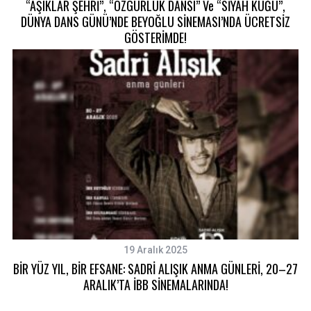
“ÂŞIKLAR ŞEHRİ”, “ÖZGÜRLÜK DANSI” Ve “SİYAH KUĞU”,
DÜNYA DANS GÜNÜ’NDE BEYOĞLU SİNEMASI’NDA ÜCRETSİZ
GÖSTERİMDE!
19 Aralık 2025
BİR YÜZ YIL, BİR EFSANE: SADRİ ALIŞIK ANMA GÜNLERİ, 20–27
ARALIK’TA İBB SİNEMALARINDA!