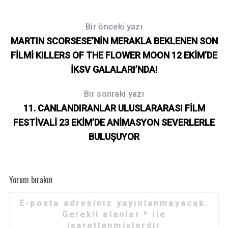
Bir önceki yazı
MARTIN SCORSESE’NİN MERAKLA BEKLENEN SON
FİLMİ KILLERS OF THE FLOWER MOON 12 EKİM’DE
İKSV GALALARI’NDA!
Bir sonraki yazı
11. CANLANDIRANLAR ULUSLARARASI FİLM
FESTİVALİ 23 EKİM’DE ANİMASYON SEVERLERLE
BULUŞUYOR
Yorum bırakın
E-posta adresiniz yayınlanmayacak.
Gerekli alanlar
*
ile
işaretlenmişlerdir