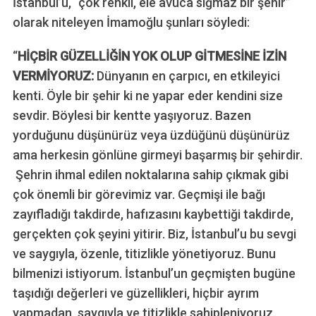
İstanbul’u, “çok renkli, ele avuca sığmaz bir şehir”
olarak niteleyen İmamoğlu şunları söyledi:
“
HİÇBİR GÜZELLİĞİN YOK OLUP GİTMESİNE İZİN
VERMİYORUZ:
Dünyanın en çarpıcı, en etkileyici
kenti. Öyle bir şehir ki ne yapar eder kendini size
sevdir. Böylesi bir kentte yaşıyoruz. Bazen
yorduğunu düşünürüz veya üzdüğünü düşünürüz
ama herkesin gönlüne girmeyi başarmış bir şehirdir.
Şehrin ihmal edilen noktalarına sahip çıkmak gibi
çok önemli bir görevimiz var. Geçmişi ile bağı
zayıfladığı takdirde, hafızasını kaybettiği takdirde,
gerçekten çok şeyini yitirir. Biz, İstanbul’u bu sevgi
ve saygıyla, özenle, titizlikle yönetiyoruz. Bunu
bilmenizi istiyorum. İstanbul’un geçmişten bugüne
taşıdığı değerleri ve güzellikleri, hiçbir ayrım
yapmadan, saygıyla ve titizlikle sahipleniyoruz.