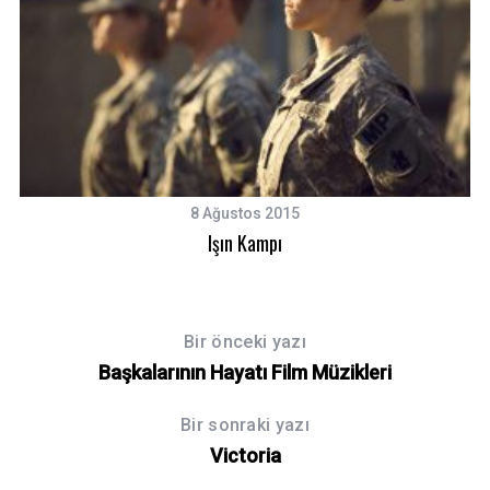
e
a
r
c
h
f
o
r
:
8 Ağustos 2015
Işın Kampı
Bir önceki yazı
Başkalarının Hayatı Film Müzikleri
Bir sonraki yazı
Victoria