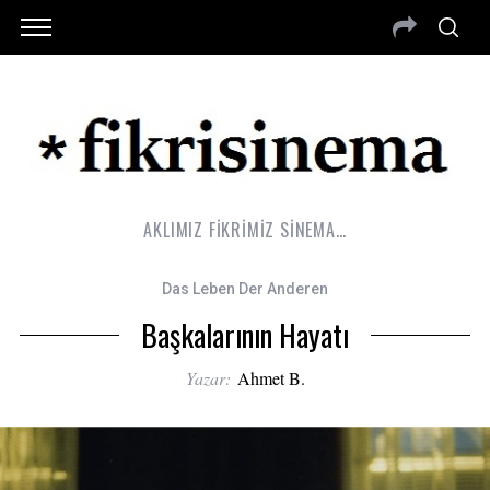
AKLIMIZ FİKRİMİZ SİNEMA…
Das Leben Der Anderen
Başkalarının Hayatı
Yazar:
Ahmet B.