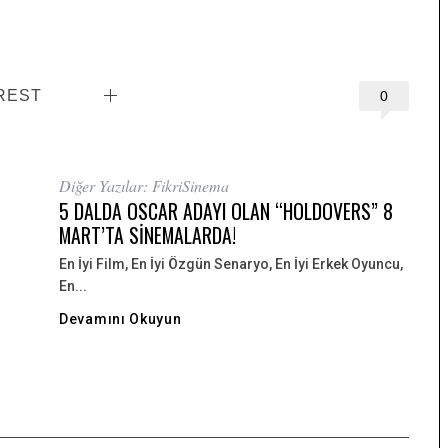
REST
0
Diğer Yazılar: FikriSinema
5 DALDA OSCAR ADAYI OLAN “HOLDOVERS” 8
MART’TA SİNEMALARDA!
En İyi Film, En İyi Özgün Senaryo, En İyi Erkek Oyuncu,
En...
Devamını Okuyun