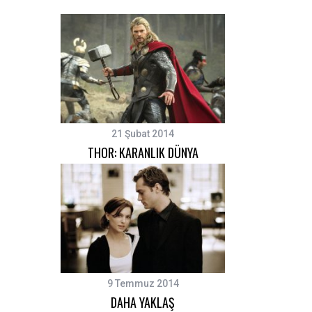
S
e
a
r
c
21 Şubat 2014
h
THOR: KARANLIK DÜNYA
f
o
r
:
9 Temmuz 2014
DAHA YAKLAŞ