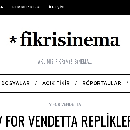
ER
FILM MÜZIKLERI
İLETIŞIM
AKLIMIZ FİKRİMİZ SİNEMA…
DOSYALAR
AÇIK FIKIR
RÖPORTAJLAR
V FOR VENDETTA
V FOR VENDETTA REPLİKLE