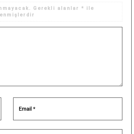
anmayacak.
Gerekli alanlar
*
ile
lenmişlerdir