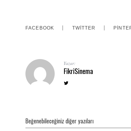
FACEBOOK
TWITTER
PINTE
Yazar:
FikriSinema
Beğenebileceğiniz diğer yazıları