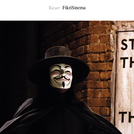
Yazar:
FikriSinema