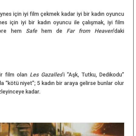
nes için iyi film çekmek kadar iyi bir kadın oyuncu
 için iyi bir kadın oyuncu ile çalışmak, iyi film
Moore hem
Safe
hem de
Far from Heaven
’daki
ir film olan
Les Gazalles
’i “Aşk, Tutku, Dedikodu”
a “kötü niyet”; 5 kadın bir araya gelirse bunlar olur
izleyinceye kadar.