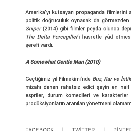
Amerika’yı kutsayan propaganda filmlerini s
politik doğruculuk oynasak da görmezde
Sniper
(2014) gibi filmler peyda olunca dep
The Delta Forcegiller
’i hasretle yâd etmes
şerefi vardı.
A Somewhat Gentle Man (2010)
Geçtiğimiz yıl Filmekimi’nde
Buz, Kar ve İnt
mizahı denen rahatsız edici şeyin en naif 
espriler, durum komedileri ve karakterler
prodüksiyonların aranılan yönetmeni olamaması
FACEBOOK
TWITTER
PINTE