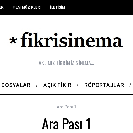
ER
FILM MÜZIKLERI
İLETIŞIM
AKLIMIZ FİKRİMİZ SİNEMA…
DOSYALAR
AÇIK FIKIR
RÖPORTAJLAR
Ara Pası 1
Ara Pası 1