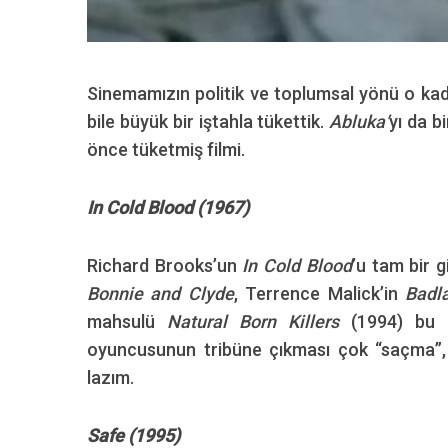
Sinemamızın politik ve toplumsal yönü o kada
S
bile büyük bir iştahla tükettik.
Abluka’
yı da b
e
a
önce tüketmiş filmi.
r
c
In Cold Blood (1967)
h
f
o
Richard Brooks’un
In Cold Blood
’u tam bir g
r
Bonnie and Clyde
, Terrence Malick’in
Badl
:
mahsulü
Natural Born Killers
(1994) bu 
oyuncusunun tribüne çıkması çok “saçma”, t
lazım.
Safe (1995)