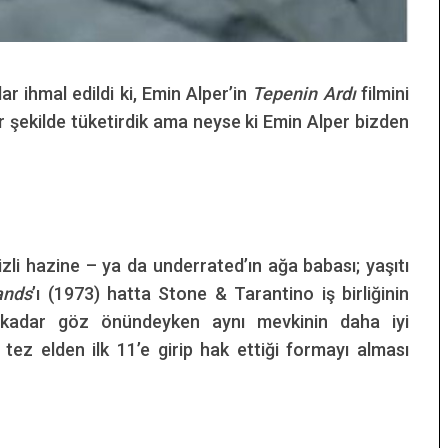
r ihmal edildi ki, Emin Alper’in
Tepenin Ardı
filmini
ir şekilde tüketirdik ama neyse ki Emin Alper bizden
izli hazine – ya da underrated’ın ağa babası; yaşıtı
ands
’ı (1973) hatta Stone & Tarantino iş birliğinin
kadar göz önündeyken aynı mevkinin daha iyi
ez elden ilk 11’e girip hak ettiği formayı alması