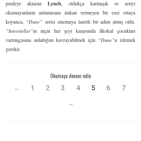
Lynch
perdeye aktaran
, oldukça karmaşık ve seriyi
okumayanların anlamasına imkan vermeyen bir eser ortaya
koyunca,
“Dune”
serisi sinemaya lanetli bir adım atmış oldu.
“Interstellar”
ın niçin her şeyi karşısında ilkokul çocukları
varmışçasına anlattığını kavrayabilmek için
“Dune”
u izlemek
gerekir.
Okumaya devam edin
←
1
2
3
4
5
6
7
→