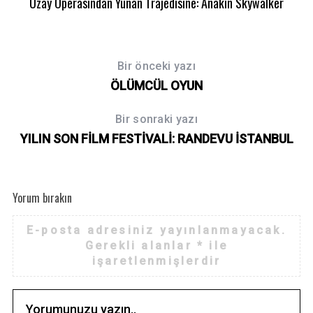
Uzay Operasından Yunan Trajedisine: Anakin Skywalker
Bir önceki yazı
ÖLÜMCÜL OYUN
Bir sonraki yazı
YILIN SON FİLM FESTİVALİ: RANDEVU İSTANBUL
Yorum bırakın
E-posta adresiniz yayınlanmayacak.
Gerekli alanlar
*
ile
işaretlenmişlerdir