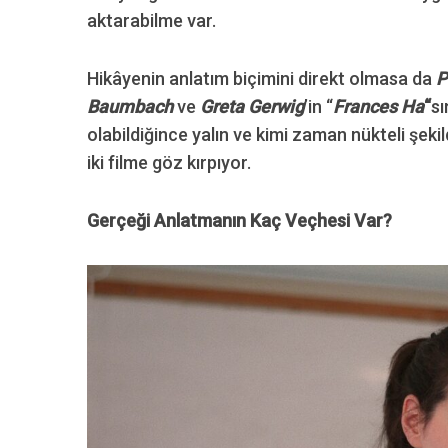
aktarabilme var.
Hikâyenin anlatım biçimini direkt olmasa da
P
Baumbach
ve
Greta Gerwig
’in “
Frances Ha
“
s
olabildiğince yalın ve kimi zaman nükteli şek
iki filme göz kırpıyor.
Gerçeği Anlatmanın Kaç Veçhesi Var?