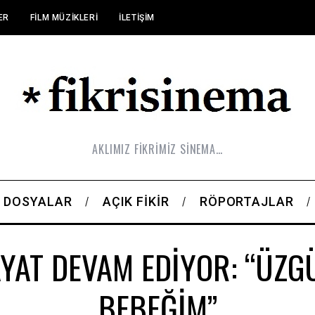
ER
FILM MÜZIKLERI
İLETIŞIM
AKLIMIZ FİKRİMİZ SİNEMA…
DOSYALAR
AÇIK FIKIR
RÖPORTAJLAR
AYAT DEVAM EDİYOR: “ÜZG
BEBEĞİM”