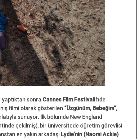
e yaptıktan sonra
Cannes Film Festivali
‘
nde
ş filmi olarak gösterilen
“Üzgünüm, Bebeğim”
,
anlatıyla sunuyor. İlk bölümde New England
tinde çekilmiş), bir üniversitede öğretim görevlisi
sanstan en yakın arkadaşı
Lydie’nin (Naomi Ackie)