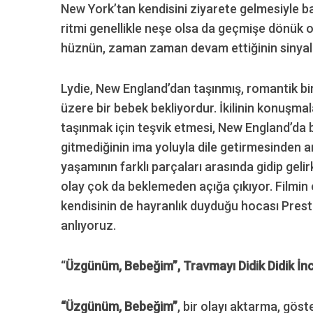
New York’tan kendisini ziyarete gelmesiyle ba
ritmi genellikle neşe olsa da geçmişe dönük on
hüznün, zaman zaman devam ettiğinin sinyaller
S
e
Lydie, New England’dan taşınmış, romantik bir
a
üzere bir bebek bekliyordur. İkilinin konuşma
r
taşınmak için teşvik etmesi, New England’da b
c
gitmediğinin ima yoluyla dile getirmesinden 
h
f
yaşamının farklı parçaları arasında gidip gelir
o
olay çok da beklemeden açığa çıkıyor. Filmin
r
kendisinin de hayranlık duyduğu hocası Presto
:
anlıyoruz.
“
Üzgünüm, Bebeğim”, Travmayı Didik Didik İnce
“Üzgünüm, Bebeğim”
, bir olayı aktarma, göst