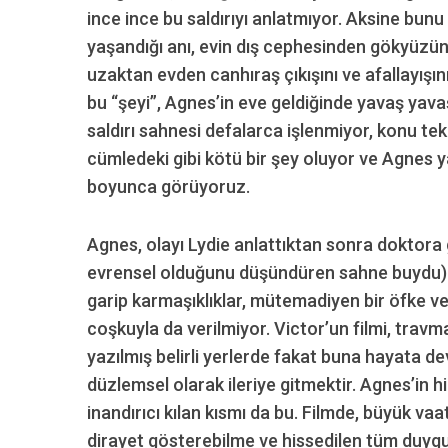
ince ince bu saldırıyı anlatmıyor. Aksine bu
yaşandığı anı, evin dış cephesinden gökyüzün
uzaktan evden canhıraş çıkışını ve afallayışı
bu “şeyi”, Agnes’in eve geldiğinde yavaş yava
saldırı sahnesi defalarca işlenmiyor, konu te
cümledeki gibi kötü bir şey oluyor ve Agnes 
boyunca görüyoruz.
Agnes, olayı Lydie anlattıktan sonra doktora 
evrensel olduğunu düşündüren sahne buydu).
garip karmaşıklıklar, mütemadiyen bir öfke ve
coşkuyla da verilmiyor. Victor’un filmi, travm
yazılmış belirli yerlerde fakat buna hayata 
düzlemsel olarak ileriye gitmektir. Agnes’in hi
inandırıcı kılan kısmı da bu. Filmde, büyük vaa
dirayet gösterebilme ve hissedilen tüm duygu