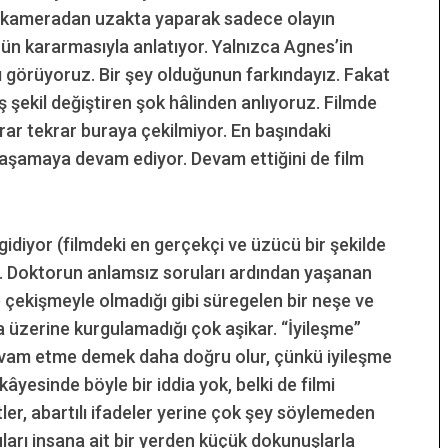
nu kameradan uzakta yaparak sadece olayın
ün kararmasıyla anlatıyor. Yalnızca Agnes’in
nı görüyoruz. Bir şey olduğunun farkındayız. Fakat
ş şekil değiştiren şok hâlinden anlıyoruz. Filmde
krar tekrar buraya çekilmiyor. En başındaki
yaşamaya devam ediyor. Devam ettiğini de film
gidiyor (filmdeki en gerçekçi ve üzücü bir şekilde
 Doktorun anlamsız soruları ardından yaşanan
 çekişmeyle olmadığı gibi süregelen bir neşe ve
a üzerine kurgulamadığı çok aşikar. “İyileşme”
devam etme demek daha doğru olur, çünkü iyileşme
kâyesinde böyle bir iddia yok, belki de filmi
tler, abartılı ifadeler yerine çok şey söylemeden
ları insana ait bir yerden küçük dokunuşlarla