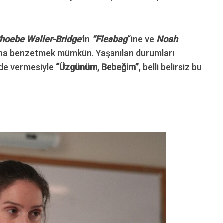
hoebe Waller-Bridge’
in
“Fleabag
“ine ve
Noah
ına benzetmek mümkün. Yaşanılan durumları
ilde vermesiyle
“Üzgünüm, Bebeğim”
, belli belirsiz bu