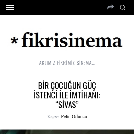
AKLIMIZ FİKRİMİZ SİNEMA…
BİR ÇOCUĞUN GÜÇ
İSTENCİ İLE İMTİHANI:
“SİVAS”
Yazar:
Pelin Oduncu