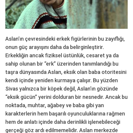
Aslan’ın çevresindeki erkek figürlerinin bu zayıflığı,
onun güç arayışını daha da belirginleştirir.
Erkekliğin ancak fiziksel üstünlük, cesaret ya da
S
sahip olunan bir “erk” üzerinden tanımlandığı bu
e
a
taşra dünyasında Aslan, eksik olan baba otoritesini
r
kendi içinde yeniden kurmaya çalışır. Bu yüzden
c
Sivas yalnızca bir köpek değil, Aslan’ın gözünde
h
“eksik gücün” yerini dolduran bir nesnedir. Ancak bu
f
o
noktada, muhtar, ağabey ve baba gibi yan
r
karakterlerin hem başarılı oyunculuklarına rağmen
:
hem de anlatı içinde daha derinlikli işlenebileceği
gerçeği göz ardı edilmemelidir. Aslan merkezde