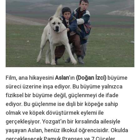
Film, ana hikayesini
Aslan
’ın
(Doğan İzci)
büyüme
süreci üzerine inşa ediyor. Bu büyüme yalnızca
fiziksel bir büyüme değil, güçlenmeyi de ifade
ediyor. Bu güçlenme ise dişli bir köpeğe sahip
olmak ve köpek dövüştürmek eylemi ile
gerçekleşiyor. Yozgat’ın bir kırsalında ailesiyle
yaşayan Aslan, henüz ilkokul öğrencisidir. Okulda
gerçekleşecek Pamuk Prenses ve 7 Cüceler