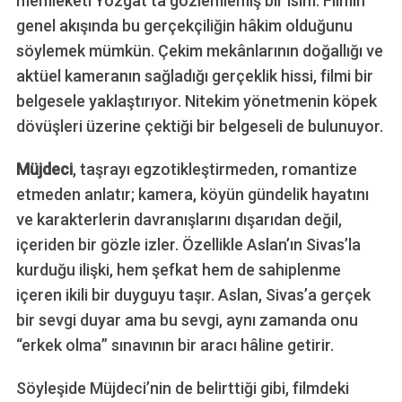
memleketi Yozgat’ta gözlemlemiş bir isim. Filmin
genel akışında bu gerçekçiliğin hâkim olduğunu
söylemek mümkün. Çekim mekânlarının doğallığı ve
aktüel kameranın sağladığı gerçeklik hissi, filmi bir
belgesele yaklaştırıyor. Nitekim yönetmenin köpek
dövüşleri üzerine çektiği bir belgeseli de bulunuyor.
Müjdeci
, taşrayı egzotikleştirmeden, romantize
etmeden anlatır; kamera, köyün gündelik hayatını
ve karakterlerin davranışlarını dışarıdan değil,
içeriden bir gözle izler. Özellikle Aslan’ın Sivas’la
kurduğu ilişki, hem şefkat hem de sahiplenme
içeren ikili bir duyguyu taşır. Aslan, Sivas’a gerçek
bir sevgi duyar ama bu sevgi, aynı zamanda onu
“erkek olma” sınavının bir aracı hâline getirir.
Söyleşide Müjdeci’nin de belirttiği gibi, filmdeki