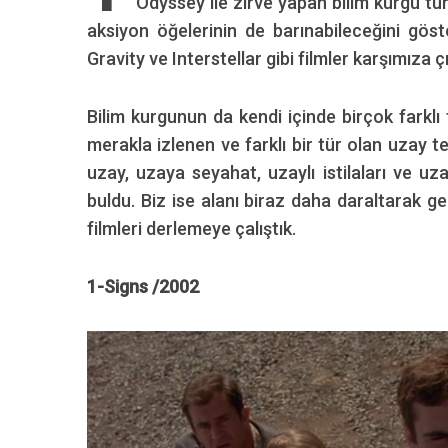
Odyssey ile zirve yapan bilim kurgu tür
aksiyon öğelerinin de barınabileceğini göst
Gravity ve Interstellar gibi filmler karşımıza çı
Bilim kurgunun da kendi içinde birçok farklı 
merakla izlenen ve farklı bir tür olan uzay t
uzay, uzaya seyahat, uzaylı istilaları ve u
buldu. Biz ise alanı biraz daha daraltarak g
filmleri derlemeye çalıştık.
1-Signs /2002