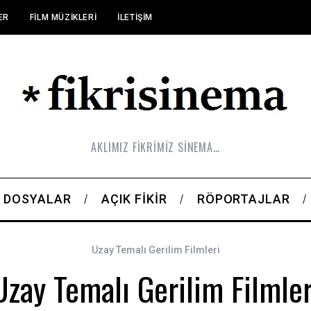
ER
FILM MÜZIKLERI
İLETIŞIM
AKLIMIZ FİKRİMİZ SİNEMA…
DOSYALAR
AÇIK FIKIR
RÖPORTAJLAR
Uzay Temalı Gerilim Filmleri
Uzay Temalı Gerilim Filmler