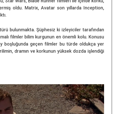
ü; Star Wars, Blade Runner filmleri ile içinde korku,
ermiş oldu. Matrix, Avatar son yıllarda Inception,
ktı.
türü bulunmakta. Şüphesiz ki izleyiciler tarafından
emalı filmler bilim kurgunun en önemli kolu. Konusu
zay boşluğunda geçen filmler bu türde oldukça yer
erilimin, dramın ve korkunun yüksek dozda işlendiği