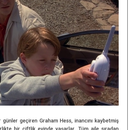
r günler geçiren Graham Hess, inancını kaybetmiş
irlikte bir çiftlik evinde yaşarlar. Tüm aile sıradan