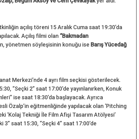
 Özalp, Begüm Aksoy ve Cem Çevikayak
yer aldı.
kinliğin açılış töreni 15 Aralık Cuma saat 19:30’da
ılacak. Açılış filmi olan
“Bakmadan
n, yönetmen söyleşisinin konuğu ise
Barış Yücedağ
nat Merkezi’nde 4 ayrı film seçkisi gösterilecek.
5:30, “Seçki 2” saat 17:00’de yayınlanırken, Konuk
eri” ise saat 18:30’da başlayacak. Ayrıca
li Özalp’in eğitmenliğinde yapılacak olan ‘Pitching
 ‘Kolaj Tekniği İle Film Afişi Tasarım Atölyesi’
ki 3” saat 15:30, “Seçki 4” saat 17:00’de