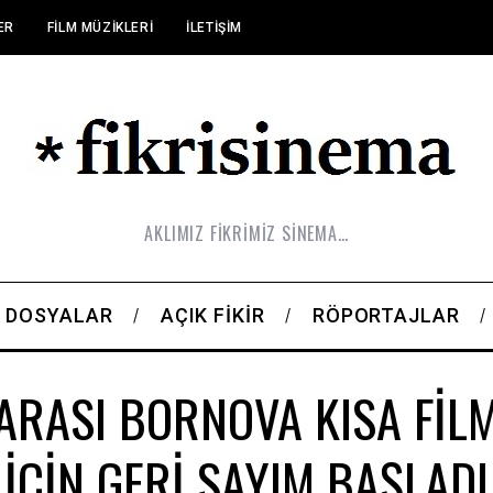
ER
FILM MÜZIKLERI
İLETIŞIM
AKLIMIZ FİKRİMİZ SİNEMA…
DOSYALAR
AÇIK FIKIR
RÖPORTAJLAR
RASI BORNOVA KISA FİL
İÇİN GERİ SAYIM BAŞLADI