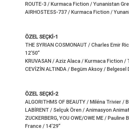
ROUTE-3 / Kurmaca Fiction / Yunanistan Gree
AIRHOSTESS-737 / Kurmaca Fiction / Yunanis
ÖZEL SEÇKİ-1
THE SYRIAN COSMONAUT / Charles Emir Richa
12’50’’
KRUVASAN / Aziz Alaca / Kurmaca Fiction / T
CEVİZİN ALTINDA / Begüm Aksoy / Belgesel D
ÖZEL SEÇKİ-2
ALGORITHMS OF BEAUTY / Miléna Trivier / Be
LABİRENT / Selçuk Ören / Animasyon Animatio
ZUCKERBERG, YOU OWE/OWE ME / Pauline Bla
France / 14’29’’