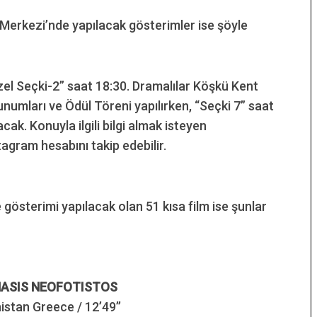
erkezi’nde yapılacak gösterimler ise şöyle
Özel Seçki-2” saat 18:30. Dramalılar Köşkü Kent
numları ve Ödül Töreni yapılırken, “Seçki 7” saat
cak. Konuyla ilgili bilgi almak isteyen
gram hesabını takip edebilir.
 gösterimi yapılacak olan 51 kısa film ise şunlar
ASIS NEOFOTISTOS
stan Greece / 12’49’’