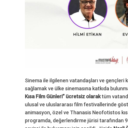
S
e
a
r
c
h
f
o
r
Sinema ile ilgilenen vatandaşları ve gençleri 
:
sağlamak ve ülke sinemasına katkıda bulunma
Kısa Film Günleri” ücretsiz olarak
tüm vatanda
ulusal ve uluslararası film festivallerinde gö
animasyon, özel ve Thanasis Neofotistos kısa
programda, değerlendirme jürisi tarafından 9