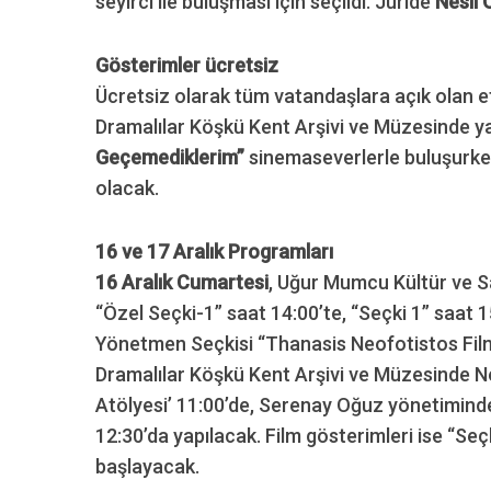
seyirci ile buluşması için seçildi. Jüride
Nesli
Gösterimler ücretsiz
Ücretsiz olarak tüm vatandaşlara açık olan et
Dramalılar Köşkü Kent Arşivi ve Müzesinde yap
Geçemediklerim”
sinemaseverlerle buluşurke
olacak.
16 ve 17 Aralık Programları
16 Aralık Cumartesi
, Uğur Mumcu Kültür ve Sa
“Özel Seçki-1” saat 14:00’te, “Seçki 1” saat 1
Yönetmen Seçkisi “Thanasis Neofotistos Filml
Dramalılar Köşkü Kent Arşivi ve Müzesinde Nes
Atölyesi’ 11:00’de, Serenay Oğuz yönetimindeki
12:30’da yapılacak. Film gösterimleri ise “Seç
başlayacak.