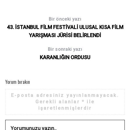
Bir önceki yazı
43. İSTANBUL FİLM FESTİVALİ ULUSAL KISA FİLM
YARIŞMASI JÜRİSİ BELİRLENDİ
Bir sonraki yazı
KARANLIĞIN ORDUSU
Yorum bırakın
E-posta adresiniz yayınlanmayacak.
Gerekli alanlar
*
ile
işaretlenmişlerdir
S
e