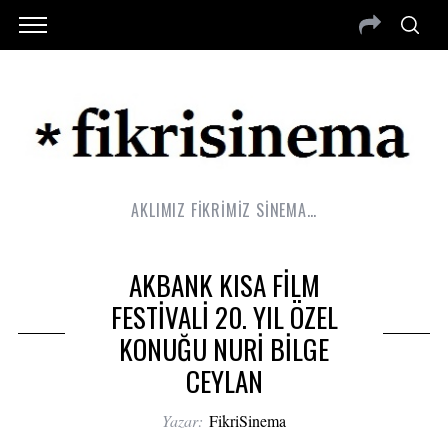
AKLIMIZ FİKRİMİZ SİNEMA…
AKBANK KISA FİLM
FESTİVALİ 20. YIL ÖZEL
KONUĞU NURİ BİLGE
CEYLAN
Yazar:
FikriSinema