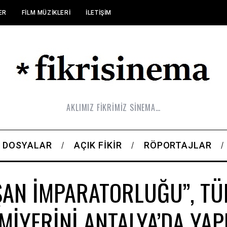
ER
FILM MÜZIKLERI
İLETIŞIM
AKLIMIZ FİKRİMİZ SİNEMA…
DOSYALAR
AÇIK FIKIR
RÖPORTAJLAR
ŞAN İMPARATORLUĞU”, TÜ
MİYERİNİ ANTALYA’DA YAP