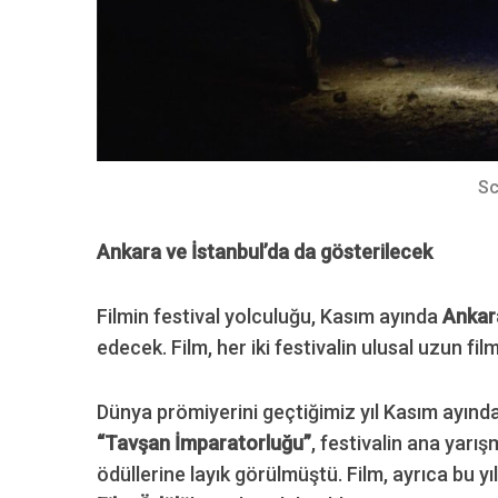
S
e
a
r
Sc
c
h
Ankara ve İstanbul’da da gösterilecek
f
o
r
Filmin festival yolculuğu, Kasım ayında
Ankara
:
edecek. Film, her iki festivalin ulusal uzun f
Dünya prömiyerini geçtiğimiz yıl Kasım ayınd
“Tavşan İmparatorluğu”
, festivalin ana yarı
ödüllerine layık görülmüştü. Film, ayrıca bu yı