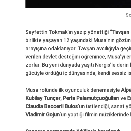
Sc
Seyfettin Tokmak’ın yazıp yönettiği
“Tavşan 
birlikte yaşayan 12 yaşındaki Musa’nın gözün
arayışına odaklanıyor. Tavşan avcılığıyla geçi
verilen devlet desteğini öğrenince, Musa’yı e
zorlar. Bu yeni dünyada yaşıtı Nergis’le derin
gücüyle ördüğü iç dünyasında, kendi sessiz is
Musa rolünde ilk oyunculuk denemesiyle
Alp
Kubilay Tunçer
,
Perla Palamutçuoğulları
ve
E
Claudia Becceril Bulos
’un üstlendiği, sanat 
Vladimir Gojun
’un
yaptığı filmin müziklerinde