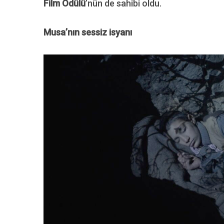
Film Ödülü
’nün de sahibi oldu.
Musa’nın sessiz isyanı