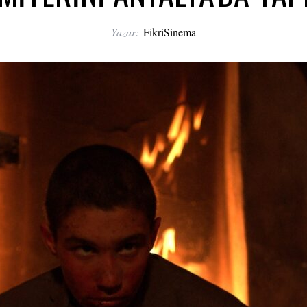
Yazar:
FikriSinema