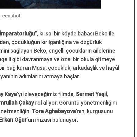
reenshot
İmparatorluğu”
, kırsal bir köyde babası Beko ile
den, çocukluğun kırılganlığına ve özgürlük
mini sağlayan Beko, engelli çocukların ailelerine
ngelli gibi davranmaya ve özel bir okula gitmeye
 bir bağ kuran Musa, çocukluk, arkadaşlık ve hayâl
yanının adımlarını atmaya başlar.
ay Kaya
’yı izleyeceğimiz filmde,
Sermet Yeşil
,
mrullah Çakay
rol alıyor. Görüntü yönetmenliğini
yönetmenliğini
Tora Aghabayova
’nın, kurgusunu
Erkan Oğur
’un imzası bulunuyor.