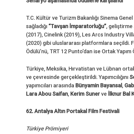
Senaryo aşamasında ödüllerle karşılandı
T.C. Kültür ve Turizm Bakanlığı Sinema Gene
sağladığı
“Tavşan İmparatorluğu”
, geliştir
(2017), Cinelink (2019), Les Arcs Industry 
(2020) gibi uluslararası platformlara seçildi
Ödülü’nü, TRT 12 Punto’dan ise Ortak Yapım 
Türkiye, Meksika, Hırvatistan ve Lübnan ortak 
ve çevresinde gerçekleştirildi. Yapımcılığını
S
yapımcıları arasında
Bünyamin Bayansal
,
Gab
Lara Abou Saifan
,
Kerim Suner
ve
İlknur Bal 
62. Antalya Altın Portakal Film Festivali
Türkiye Prömiyeri