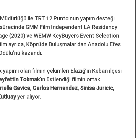
l Müdürlüğü ile TRT 12 Punto’nun yapım desteği
me sürecinde GMM Film Independent LA Residency
Village (2020) ve WEMW KeyBuyers Event Selection
. Film ayrıca, Köprüde Buluşmalar’dan Anadolu Efes
Ödülü’nü kazandı.
yapımı olan filmin çekimleri Elazığ’ın Keban ilçesi
eyfettin Tokmak
’ın üstlendiği filmin ortak
riella Gavica
,
Carlos Hernandez
,
Sinisa Juricic
,
Kutluay
yer alıyor.