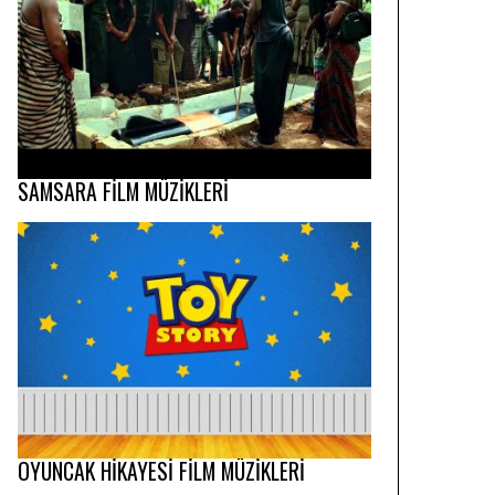
SAMSARA FİLM MÜZİKLERİ
OYUNCAK HİKAYESİ FİLM MÜZİKLERİ