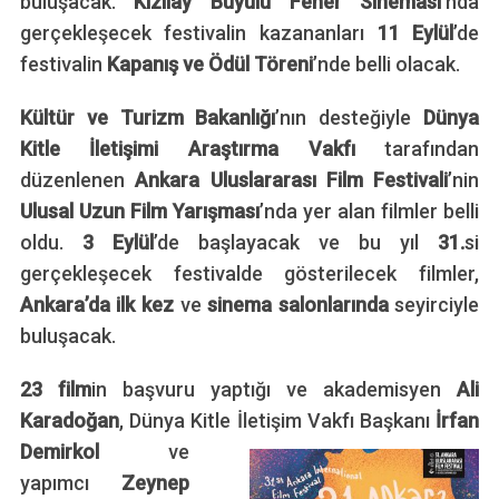
buluşacak.
Kızılay Büyülü Fener Sineması
’nda
gerçekleşecek festivalin kazananları
11 Eylül
’de
festivalin
Kapanış ve Ödül Töreni
’nde belli olacak.
Kültür ve Turizm Bakanlığı
’nın desteğiyle
Dünya
Kitle İletişimi Araştırma Vakfı
tarafından
düzenlenen
Ankara Uluslararası Film Festivali
’nin
Ulusal Uzun Film Yarışması
’nda yer alan filmler belli
oldu.
3 Eylül
’de başlayacak ve bu yıl
31.
si
gerçekleşecek festivalde gösterilecek filmler,
Ankara’da ilk kez
ve
sinema salonlarında
seyirciyle
buluşacak.
23 film
in başvuru yaptığı ve akademisyen
Ali
Karadoğan
, Dünya Kitle
İletişim Vakfı Başkanı
İrfan
Demirkol
ve
yapımcı
Zeynep