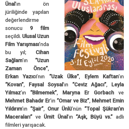
Ünal
’ın ön
jüriliğinde yapılan
değerlendirme
sonucu
9 film
seçildi.
Ulusal Uzun
Film Yarışması
’nda
bu yıl;
Cihan
Sağlam
’ın
“Uzun
Zaman Önce”
,
Erkan Yazıcı
’nın
“Uzak Ülke”
,
Eylem Kaftan
’ın
“Kovan”
,
Faysal Soysal
’ın
“Ceviz Ağacı”
,
Leyla
Yılmaz
’ın
“Bilmemek”
,
Maryna Er Gorbach
ve
Mehmet Bahadır Er
’in
“Omar ve Biz”
,
Mehmet Emin
Yıldırım
’ın
“Şair”
,
Onur Ünlü
’nün
“Topal Şükran’ın
Maceraları”
ve
Ümit Ünal
’ın
“Aşk, Büyü vs.”
adlı
filmleri yarışacak.