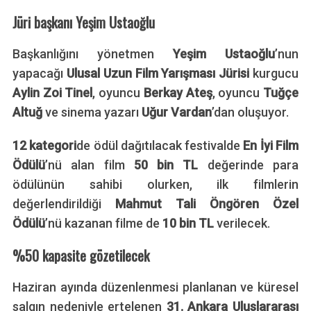
Jüri başkanı Yeşim Ustaoğlu
Başkanlığını yönetmen
Yeşim Ustaoğlu
’nun
yapacağı
Ulusal Uzun Film Yarışması Jürisi
kurgucu
Aylin Zoi Tinel
, oyuncu
Berkay Ateş
, oyuncu
Tuğçe
Altuğ
ve sinema yazarı
Uğur Vardan
’dan oluşuyor.
12 kategori
de ödül dağıtılacak festivalde
En İyi Film
Ödülü
’nü alan film
50 bin TL
değerinde para
ödülünün sahibi olurken, ilk filmlerin
değerlendirildiği
Mahmut Tali Öngören Özel
Ödülü
’nü kazanan filme de
10 bin TL
verilecek.
%50 kapasite gözetilecek
Haziran ayında düzenlenmesi planlanan ve küresel
salgın nedeniyle ertelenen
31. Ankara Uluslararası