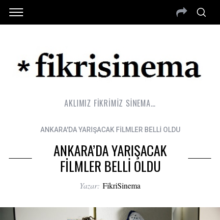
AKLIMIZ FİKRİMİZ SİNEMA…
ANKARA'DA YARIŞACAK FİLMLER BELLİ OLDU
ANKARA’DA YARIŞACAK
FİLMLER BELLİ OLDU
Yazar:
FikriSinema