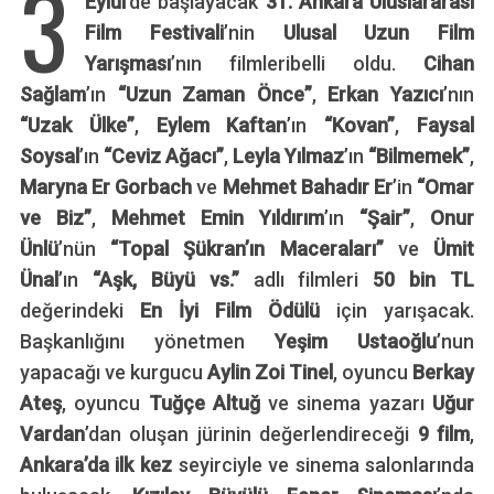
3
Eylül
’de başlayacak
31. Ankara Uluslararası
Film Festivali
’nin
Ulusal Uzun Film
Yarışması
’nın filmleribelli oldu.
Cihan
Sağlam
’ın
“Uzun Zaman Önce”
,
Erkan Yazıcı
’nın
“Uzak Ülke”
,
Eylem Kaftan
’ın
“Kovan”
,
Faysal
Soysal
’ın
“Ceviz Ağacı”
,
Leyla Yılmaz
’ın
“Bilmemek”
,
Maryna Er Gorbach
ve
Mehmet Bahadır Er
’in
“Omar
ve Biz”
,
Mehmet Emin Yıldırım
’ın
“Şair”
,
Onur
Ünlü
’nün
“Topal Şükran’ın Maceraları”
ve
Ümit
Ünal
’ın
“Aşk, Büyü vs.”
adlı filmleri
50 bin TL
değerindeki
En İyi Film Ödülü
için yarışacak.
Başkanlığını yönetmen
Yeşim Ustaoğlu
’nun
yapacağı ve kurgucu
Aylin Zoi Tinel
, oyuncu
Berkay
Ateş
, oyuncu
Tuğçe Altuğ
ve sinema yazarı
Uğur
Vardan
’dan oluşan jürinin değerlendireceği
9 film
,
Ankara’da ilk kez
seyirciyle ve sinema salonlarında