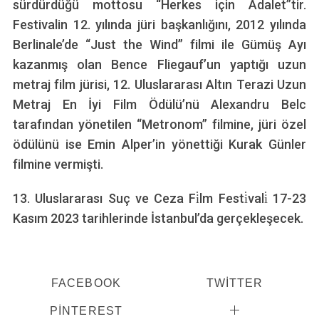
sürdürdüğü mottosu “Herkes için Adalet”tir.
Festivalin 12. yılında jüri başkanlığını, 2012 yılında
Berlinale’de “Just the Wind” filmi ile Gümüş Ayı
kazanmış olan Bence Fliegauf’un yaptığı uzun
metraj film jürisi, 12. Uluslararası Altın Terazi Uzun
Metraj En İyi Film Ödülü’nü Alexandru Belc
tarafından yönetilen “Metronom” filmine, jüri özel
ödülünü ise Emin Alper’in yönettiği Kurak Günler
filmine vermişti.
13. Uluslararası Suç ve Ceza Fi̇lm Festi̇vali̇ 17-23
Kasım 2023 tarihlerinde İstanbul’da gerçekleşecek.
FACEBOOK
TWITTER
PINTEREST