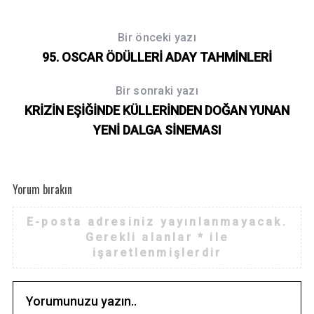
f
o
Bir önceki yazı
r
95. OSCAR ÖDÜLLERİ ADAY TAHMİNLERİ
:
Bir sonraki yazı
KRİZİN EŞİĞİNDE KÜLLERİNDEN DOĞAN YUNAN
YENİ DALGA SİNEMASI
Yorum bırakın
E-posta adresiniz yayınlanmayacak.
Gerekli alanlar
*
ile
işaretlenmişlerdir