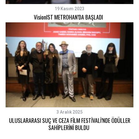
19 Kasım 2023
VisionIST METROHAN’DA BAŞLADI
S
e
3 Aralık 2025
a
ULUSLARARASI SUÇ VE CEZA FİLM FESTİVALİ’NDE ÖDÜLLER
r
SAHİPLERİNİ BULDU
c
h