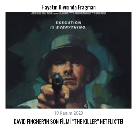
Hayatın Kıyısında Fragman
S
e
a
r
c
h
f
o
r
:
10 Kasım 2023
DAVID FINCHER’IN SON FİLMİ “THE KILLER” NETFLIX’TE!