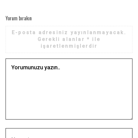
Yorum bırakın
E-posta adresiniz yayınlanmayacak.
Gerekli alanlar
*
ile
işaretlenmişlerdir