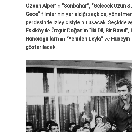
Özcan Alper
’in
“Sonbahar”
,
“Gelecek Uzun S
Gece”
filmlerinin yer aldığı seçkide, yönetmen
perdesinde izleyicisiyle buluşacak. Seçkide a
Eskiköy
ile
Özgür Doğan
’ın
“İki Dil, Bir Bavul”
,
Hancıoğulları
’nın
“Yeniden Leyla”
ve
Hüseyin
gösterilecek.