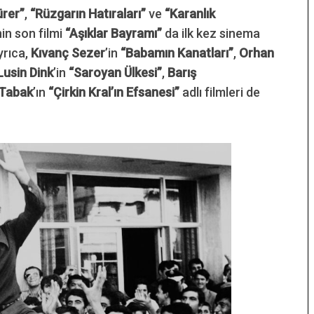
ürer”
,
“Rüzgarın Hatıraları”
ve
“Karanlık
in son filmi
“Aşıklar Bayramı”
da ilk kez sinema
yrıca,
Kıvanç Sezer
’in
“Babamın Kanatları”
,
Orhan
Lusin Dink
’in
“Saroyan Ülkesi”
,
Barış
 Tabak
’ın
“Çirkin Kral’ın Efsanesi”
adlı filmleri de