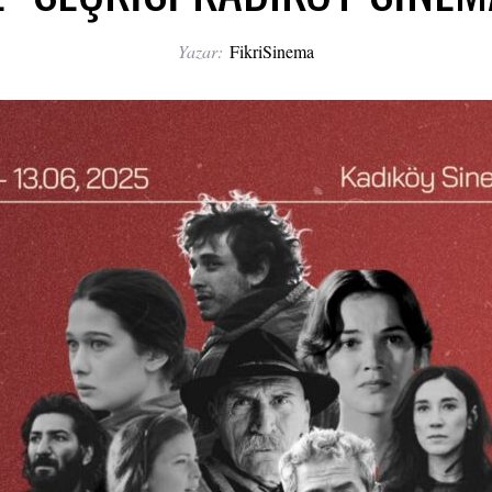
Yazar:
FikriSinema