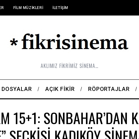
ER
FILM MÜZIKLERI
İLETIŞIM
AKLIMIZ FİKRİMİZ SİNEMA…
DOSYALAR
AÇIK FIKIR
RÖPORTAJLAR
LM 15+1: SONBAHAR’DAN 
E” SEÇKİSİ KADIKÖY SİNEM