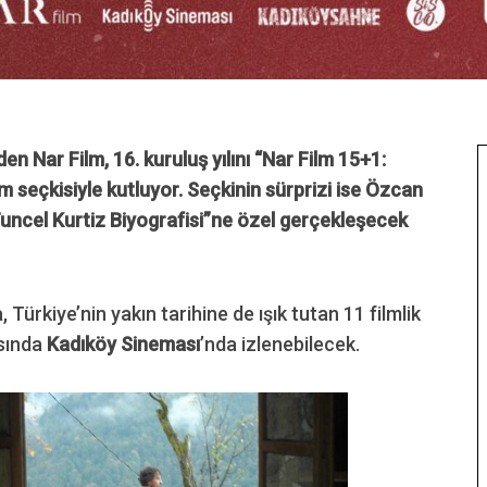
en Nar Film, 16. kuruluş yılını “Nar Film 15+1:
m seçkisiyle kutluyor.
Seçkinin sürprizi ise Özcan
 Tuncel Kurtiz Biyografisi”ne özel gerçekleşecek
ra, Türkiye’nin yakın tarihine de ışık tutan 11 filmlik
asında
Kadıköy Sineması
’nda izlenebilecek.