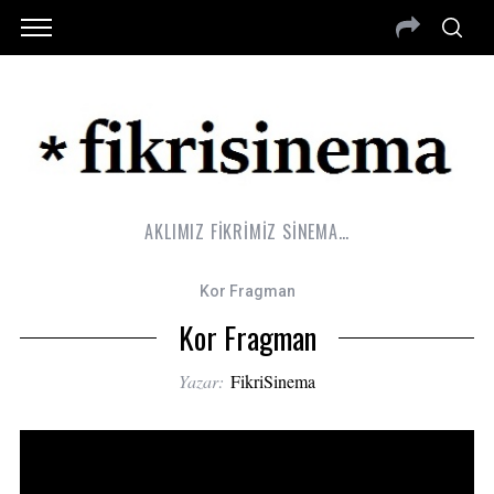
AKLIMIZ FİKRİMİZ SİNEMA…
Kor Fragman
Kor Fragman
Yazar:
FikriSinema