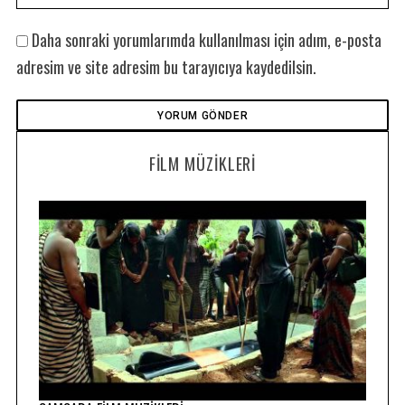
S
Daha sonraki yorumlarımda kullanılması için adım, e-posta
e
adresim ve site adresim bu tarayıcıya kaydedilsin.
a
r
c
h
f
FILM MÜZIKLERI
o
r
: