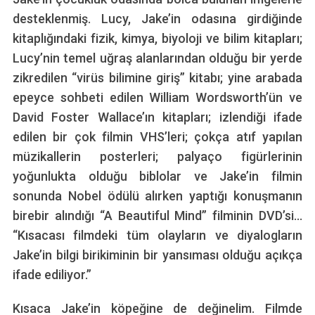
desteklenmiş. Lucy, Jake’in odasına girdiğinde
kitaplığındaki fizik, kimya, biyoloji ve bilim kitapları;
Lucy’nin temel uğraş alanlarından olduğu bir yerde
zikredilen “virüs bilimine giriş” kitabı; yine arabada
epeyce sohbeti edilen William Wordsworth’ün ve
David Foster Wallace’ın kitapları; izlendiği ifade
edilen bir çok filmin VHS’leri; çokça atıf yapılan
müzikallerin posterleri; palyaço figürlerinin
yoğunlukta olduğu biblolar ve Jake’in filmin
sonunda Nobel ödülü alırken yaptığı konuşmanın
birebir alındığı “A Beautiful Mind” filminin DVD’si…
“Kısacası filmdeki tüm olayların ve diyalogların
Jake’in bilgi birikiminin bir yansıması olduğu açıkça
ifade ediliyor.”
Kısaca Jake’in köpeğine de değinelim. Filmde