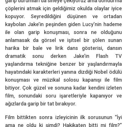
garip durumları da sineye çekiyoruz ama dondurma
çöplerini atmak için geldiğimiz okulda olaylar iyice
kopuyor. Seyredildiğini düşünen ve ortadan
kaybolan Jake’in peşinden giden Lucy’nin hademe
ile olan garip konuşması, sonra ne olduğunu
anlamasak da görsel ve işitsel bir şölen sunan
harika bir bale ve lirik dans gösterisi, dansın
dramatik sonu derken Jake’in Flash TV
yaşlandırma tekniğine benzer bir yaşlandırmayla
hayatındaki karakterleri yanına dizdiği Nobel ödülü
konuşması ve müzikal solosu kapanışı ile film
bitiyor. Çok güzel ve sonuna kadar kendini izleten
film, sonundaki soru işaretleriyle kapanıyor ve
ağızlarda garip bir tat bırakıyor.
Film bittikten sonra izleyicinin ilk sorusunun “İyi
ama ne oldu ki şimdi? Hakikaten bitti mi film?”