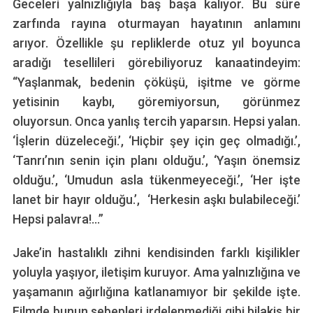
Geceleri yalnızlığıyla baş başa kalıyor. Bu süre
zarfında rayına oturmayan hayatının anlamını
arıyor. Özellikle şu repliklerde otuz yıl boyunca
aradığı tesellileri görebiliyoruz kanaatindeyim:
“Yaşlanmak, bedenin çöküşü, işitme ve görme
yetisinin kaybı, göremiyorsun, görünmez
oluyorsun. Onca yanlış tercih yaparsın. Hepsi yalan.
‘İşlerin düzeleceği.’, ‘Hiçbir şey için geç olmadığı.’,
‘Tanrı’nın senin için planı olduğu.’, ‘Yaşın önemsiz
olduğu.’, ‘Umudun asla tükenmeyeceği.’, ‘Her işte
lanet bir hayır olduğu.’, ‘Herkesin aşkı bulabileceği.’
Hepsi palavra!…”
Jake’in hastalıklı zihni kendisinden farklı kişilikler
yoluyla yaşıyor, iletişim kuruyor. Ama yalnızlığına ve
yaşamanın ağırlığına katlanamıyor bir şekilde işte.
Filmde bunun sebepleri irdelenmediği gibi bilakis bir