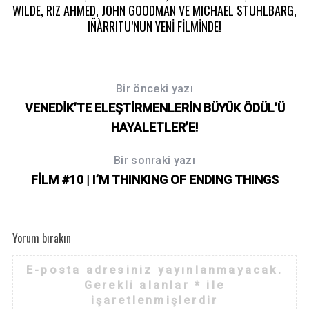
WILDE, RIZ AHMED, JOHN GOODMAN VE MICHAEL STUHLBARG,
IÑÀRRITU’NUN YENİ FİLMİNDE!
Bir önceki yazı
VENEDİK’TE ELEŞTİRMENLERİN BÜYÜK ÖDÜL’Ü
HAYALETLER’E!
Bir sonraki yazı
FİLM #10 | I’M THINKING OF ENDING THINGS
Yorum bırakın
E-posta adresiniz yayınlanmayacak.
Gerekli alanlar
*
ile
işaretlenmişlerdir