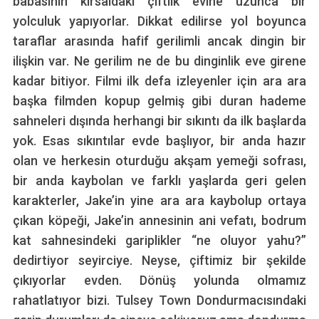
babasının kırsaldaki çiftlik evine uzunca bir
yolculuk yapıyorlar. Dikkat edilirse yol boyunca
taraflar arasında hafif gerilimli ancak dingin bir
ilişkin var. Ne gerilim ne de bu dinginlik eve girene
kadar bitiyor. Filmi ilk defa izleyenler için ara ara
başka filmden kopup gelmiş gibi duran hademe
sahneleri dışında herhangi bir sıkıntı da ilk başlarda
yok. Esas sıkıntılar evde başlıyor, bir anda hazır
olan ve herkesin oturduğu akşam yemeği sofrası,
bir anda kaybolan ve farklı yaşlarda geri gelen
karakterler, Jake’in yine ara ara kaybolup ortaya
çıkan köpeği, Jake’in annesinin ani vefatı, bodrum
kat sahnesindeki gariplikler “ne oluyor yahu?”
dedirtiyor seyirciye. Neyse, çiftimiz bir şekilde
çıkıyorlar evden. Dönüş yolunda olmamız
rahatlatıyor bizi. Tulsey Town Dondurmacısındaki