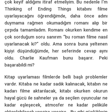
çok keyif aldığımı itiraf etmeliyim. Bu nedenle I’m
Thinking of Ending Things kitabını filme
uyarlayacağını öğrendiğimde, daha önce adını
duymama rağmen okumadığım romanı alıp bir
çırpıda tamamladım. Romanı okurken kendime en
çok sorduğum soru sanırım “bu roman filme nasıl
uyarlanacak ki?” oldu. Ama sonra buna yeltenen
kişiyi düşündüğümde, her seferinde cevap aynı
oldu. Charlie Kaufman bunu başarır. Peki
başarabildi mi?
Kitap uyarlaması filmlerde belli başlı problemler
vardır. Kitaba ne kadar sadık kalınacak, kitabın ne
kadarı filme aktarılacak, kitabı okurken okurun
hayal gücü ile sahneler ya da seçilen oyuncular ne
kadar eşleşecek, atmosfer ne kadar peliküle
aktarılabilecek vesaire vesaire… Bu gibi güçlüklerin