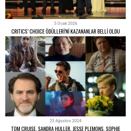
5 Ocak 2026
CRITICS’ CHOICE ÖDÜLLERİ’Nİ KAZANANLAR BELLİ OLDU
23 Ağustos 2024
TOM CRUISE, SANDRA HULLER, JESSE PLEMONS, SOPHIE