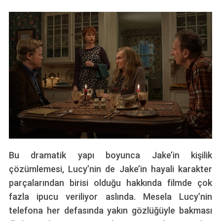
S
e
a
r
c
Bu dramatik yapı boyunca Jake’in kişilik
h
çözümlemesi, Lucy’nin de Jake’in hayali karakter
f
o
parçalarından birisi olduğu hakkında filmde çok
r
fazla ipucu veriliyor aslında. Mesela Lucy’nin
:
telefona her defasında yakın gözlüğüyle bakması