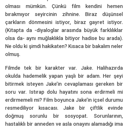
olması mümkün. Çünkü film kendini hemen
bırakmıyor seyircinin zihnine. Biraz düşünsel
çarkların dönmesini istiyor, biraz gayret istiyor.
(Kitapta da -diyaloglar arasında büyük farklılıklar
olsa da- aynı muğlaklıkla bitiyor hadise bu arada).
Ne oldu ki şimdi hakikaten? Kısaca bir bakalım neler
olmuş.
Filmde tek bir karakter var. Jake. Halihazırda
okulda hademelik yapan yaşlı bir adam. Her şeyi
bitirmek isteyen Jake’in cevaplaması gereken bir
soru var. Istırap dolu hayatını sona erdirmeli mi
erdirmemeli mi? Film boyunca Jake’in içsel durumu
resmediliyor kısacası. Jake bir çiftlik evinde
doğmuş sorunlu bir sosyopat. Sorunlarının,
hastalıklı bir anneden ve asla onayını alamadığı ima