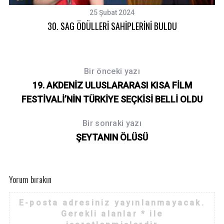
c
25 Şubat 2024
h
30. SAG ÖDÜLLERİ SAHİPLERİNİ BULDU
f
o
r
:
Bir önceki yazı
19. AKDENİZ ULUSLARARASI KISA FİLM
FESTİVALİ’NİN TÜRKİYE SEÇKİSİ BELLİ OLDU
Bir sonraki yazı
ŞEYTANIN ÖLÜSÜ
Yorum bırakın
E-posta adresiniz yayınlanmayacak.
Gerekli alanlar
*
ile