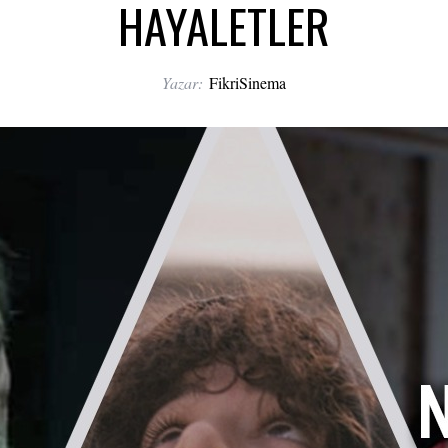
HAYALETLER
Yazar:
FikriSinema