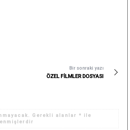
Bir sonraki yazı
ÖZEL FİLMLER DOSYASI
anmayacak.
Gerekli alanlar
*
ile
lenmişlerdir