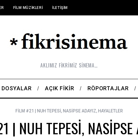
ER
FILM MÜZIKLERI
İLETIŞIM
AKLIMIZ FİKRİMİZ SİNEMA…
DOSYALAR
AÇIK FIKIR
RÖPORTAJLAR
FİLM #21 | NUH TEPESİ, NASİPSE ADAYIZ, HAYALETLER
21 | NUH TEPESİ, NASİPSE 