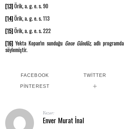
[13]
Örik, a. g. e. s. 90
[14]
Örik, a. g. e. s. 113
[15]
Örik, a. g. e. s. 222
[16]
Yekta Kopan’ın sunduğu
Gece Gündüz,
adlı programda
söylemiştir.
FACEBOOK
TWITTER
PINTEREST
Yazar:
Enver Murat İnal