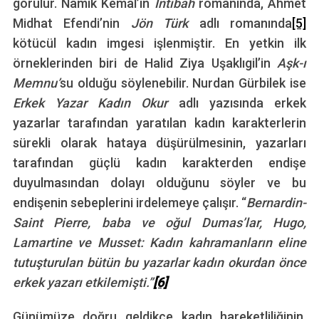
görülür. Namık Kemal’in
İntibah
romanında, Ahmet
Midhat Efendi’nin
Jön Türk
adlı romanında
[5]
kötücül kadın imgesi işlenmiştir. En yetkin ilk
örneklerinden biri de Halid Ziya Uşaklıgil’in
Aşk-ı
Memnu’
su olduğu söylenebilir. Nurdan Gürbilek ise
Erkek Yazar Kadın Okur
adlı yazısında erkek
yazarlar tarafından yaratılan kadın karakterlerin
sürekli olarak hataya düşürülmesinin, yazarları
tarafından güçlü kadın karakterden endişe
duyulmasından dolayı olduğunu söyler ve bu
endişenin sebeplerini irdelemeye çalışır. “
Bernardin-
Saint Pierre, baba ve oğul Dumas’lar, Hugo,
Lamartine ve Musset: Kadın kahramanların eline
tutuşturulan bütün bu yazarlar kadın okurdan önce
erkek yazarı etkilemişti.”
[6]
Günümüze doğru geldikçe kadın hareketliliğinin,