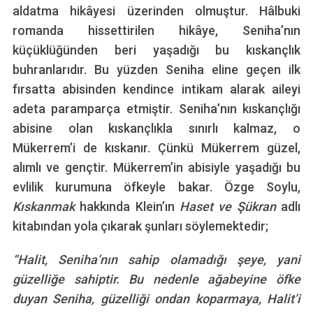
aldatma hikâyesi üzerinden olmuştur. Hâlbuki
romanda hissettirilen hikâye, Seniha’nın
küçüklüğünden beri yaşadığı bu kıskançlık
buhranlarıdır. Bu yüzden Seniha eline geçen ilk
fırsatta abisinden kendince intikam alarak aileyi
adeta paramparça etmiştir. Seniha’nın kıskançlığı
abisine olan kıskançlıkla sınırlı kalmaz, o
Mükerrem’i de kıskanır. Çünkü Mükerrem güzel,
alımlı ve gençtir. Mükerrem’in abisiyle yaşadığı bu
evlilik kurumuna öfkeyle bakar. Özge Soylu,
Kıskanmak
hakkında Klein’ın
Haset ve Şükran
adlı
kitabından yola çıkarak şunları söylemektedir;
“Halit, Seniha’nın sahip olamadığı şeye, yani
güzelliğe sahiptir. Bu nedenle ağabeyine öfke
duyan Seniha, güzelliği ondan koparmaya, Halit’i