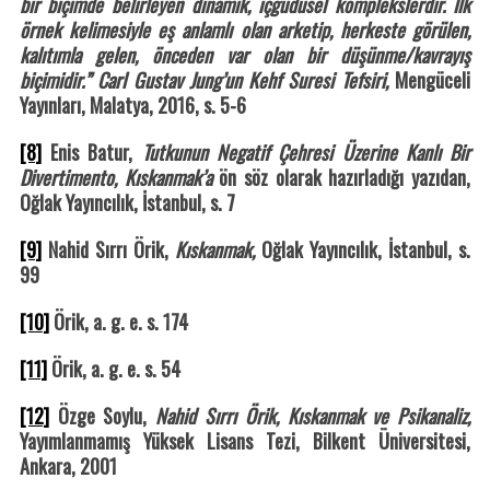
bir biçimde belirleyen dinamik, içgüdüsel komplekslerdir. İlk
örnek kelimesiyle eş anlamlı olan arketip, herkeste görülen,
kalıtımla gelen, önceden var olan bir düşünme/kavrayış
biçimidir.” Carl Gustav Jung’un Kehf Suresi Tefsiri,
Mengüceli
Yayınları, Malatya, 2016, s. 5-6
[8]
Enis Batur,
Tutkunun Negatif Çehresi Üzerine Kanlı Bir
Divertimento, Kıskanmak’a
ön söz olarak hazırladığı yazıdan,
Oğlak Yayıncılık, İstanbul, s. 7
[9]
Nahid Sırrı Örik,
Kıskanmak,
Oğlak Yayıncılık, İstanbul, s.
99
[10]
Örik, a. g. e. s. 174
[11]
Örik, a. g. e. s. 54
[12]
Özge Soylu,
Nahid Sırrı Örik, Kıskanmak ve Psikanaliz,
Yayımlanmamış Yüksek Lisans Tezi, Bilkent Üniversitesi,
Ankara, 2001