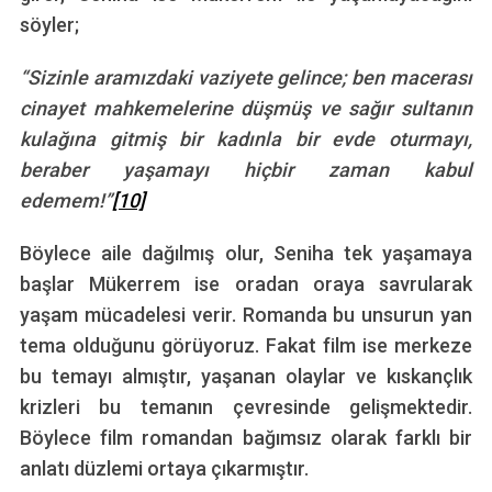
söyler;
“Sizinle aramızdaki vaziyete gelince; ben macerası
cinayet mahkemelerine düşmüş ve sağır sultanın
kulağına gitmiş bir kadınla bir evde oturmayı,
beraber yaşamayı hiçbir zaman kabul
edemem!”
[10]
S
Böylece aile dağılmış olur, Seniha tek yaşamaya
e
a
başlar Mükerrem ise oradan oraya savrularak
r
yaşam mücadelesi verir. Romanda bu unsurun yan
c
tema olduğunu görüyoruz. Fakat film ise merkeze
h
bu temayı almıştır, yaşanan olaylar ve kıskançlık
f
o
krizleri bu temanın çevresinde gelişmektedir.
r
Böylece film romandan bağımsız olarak farklı bir
:
anlatı düzlemi ortaya çıkarmıştır.