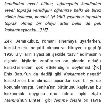
kendinden evvel ölürse, ağabeyinin kendinden
evvel toprağa verildiğini öğrenirse belki de biraz
sükûn bulacak, kendisi iyi kötü yaşarken toprakta
toprak olmuş bir ölüyü artık belki de pek
kıskanmayacaktı…”
[15]
Zeki Demirkubuz, romanı sinemaya uyarlarken,
karakterlerin negatif olması ve hikayenin geçtiği
1930’lu yılların siyasi bir şekilde tasvir edilmesinin
dışında, kişilerin zaaflarının ön planda olduğu
karakterlerden çok etkilendiğini söylemiştir.
[16]
Enis Batur’un da dediği gibi
Kıskanmak
negatif
karakterleri barındırması açısından özel bir yerde
konumlanmıştır. Seniha’nın bütününü kaplayan bu
kıskanmak duygusu onu adeta tıpkı
Aşk-ı
Memnu
’nun Bihter’i gibi
femme fatale
bir tavra