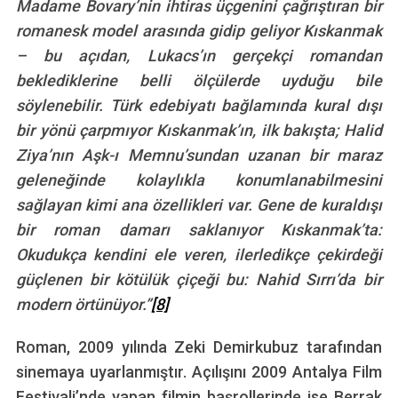
Madame Bovary’nin ihtiras üçgenini çağrıştıran bir
romanesk model arasında gidip geliyor Kıskanmak
– bu açıdan, Lukacs’ın gerçekçi romandan
beklediklerine belli ölçülerde uyduğu bile
söylenebilir. Türk edebiyatı bağlamında kural dışı
bir yönü çarpmıyor Kıskanmak’ın, ilk bakışta; Halid
Ziya’nın Aşk-ı Memnu’sundan uzanan bir maraz
geleneğinde kolaylıkla konumlanabilmesini
sağlayan kimi ana özellikleri var. Gene de kuraldışı
bir roman damarı saklanıyor Kıskanmak’ta:
Okudukça kendini ele veren, ilerledikçe çekirdeği
güçlenen bir kötülük çiçeği bu: Nahid Sırrı’da bir
modern örtünüyor.”
[8]
Roman, 2009 yılında Zeki Demirkubuz tarafından
sinemaya uyarlanmıştır. Açılışını 2009 Antalya Film
Festivali’nde yapan filmin başrollerinde ise Berrak