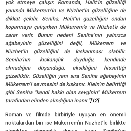
yok etmeye çalışır. Romanda, Halit’in güzelliği
yanında Mükerrem’in ve Nüzhet’in güzelliğine de
dikkat çekilir. Seniha, Halit’in güzelliğini ondan
koparmaya çalışırken Mükerrem’e ve Nüzhet’e de
zarar verir. Bunun nedeni Seniha’nın yalnızca
ağabeyinin güzelliğini değil, Mükerrem ve
Nüzhet’in güzelliğini de kıskanması olabilir.
Seniha’nın kıskançlık duyduğu, kendinde
olmadığını düşündüğü, eksikliğini hissettiği
güzelliktir. Güzelliğin yanı sıra Seniha ağabeyinin
Mükerrem’i sevmesini de kıskanır. Klein’ın belirttiği
gibi Seniha “kendi hakkı olan sevginin” Mükerrem
tarafından elinden alındığına inanır.”
[12]
Roman ve filmde birbiriyle uyuşan en önemli
noktalardan biri ise Mükerrem’in Nüzhet’le birlikte
olmaktan pişmanlık duyup bunu Seniha’ya