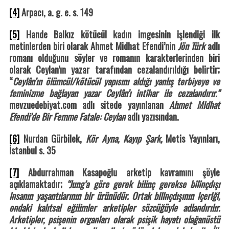
[4]
Arpacı, a. g. e. s. 149
[5]
Hande Balkız kötücül kadın imgesinin işlendiği ilk
metinlerden biri olarak Ahmet Midhat Efendi’nin
Jön Türk
adlı
romanı olduğunu söyler ve romanın karakterlerinden biri
olarak Ceylan’ın yazar tarafından cezalandırıldığı belirtir;
“
Ceylân’ın ölümcül/kötücül yapısını aldığı yanlış terbiyeye ve
feminizme bağlayan yazar Ceylân’ı intihar ile cezalandırır.”
mevzuedebiyat.com adlı sitede yayınlanan
Ahmet Midhat
Efendi’de Bir Femme Fatale: Ceylan
adlı yazısından.
[6]
Nurdan Gürbilek,
Kör Ayna, Kayıp Şark,
Metis Yayınları,
İstanbul s. 35
[7]
Abdurrahman Kasapoğlu arketip kavramını şöyle
açıklamaktadır;
“Jung’a göre gerek bilinç gerekse bilinçdışı
insanın yaşantılarının bir ürünüdür. Ortak bilinçdışının içeriği,
ondaki kalıtsal eğilimler arketipler sözcüğüyle adlandırılır.
Arketipler, psişenin organları olarak psişik hayatı olağanüstü