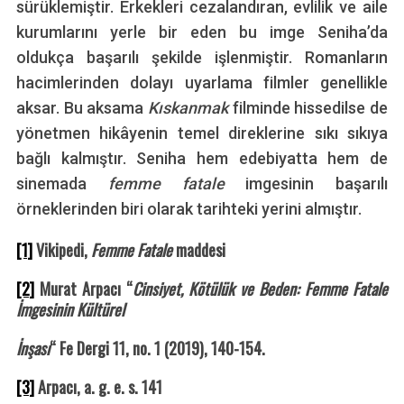
sürüklemiştir. Erkekleri cezalandıran, evlilik ve aile
kurumlarını yerle bir eden bu imge Seniha’da
oldukça başarılı şekilde işlenmiştir. Romanların
hacimlerinden dolayı uyarlama filmler genellikle
aksar. Bu aksama
Kıskanmak
filminde hissedilse de
yönetmen hikâyenin temel direklerine sıkı sıkıya
bağlı kalmıştır. Seniha hem edebiyatta hem de
sinemada
femme fatale
imgesinin başarılı
örneklerinden biri olarak tarihteki yerini almıştır.
[1]
Vikipedi,
Femme Fatale
maddesi
[2]
Murat Arpacı “
Cinsiyet, Kötülük ve Beden: Femme Fatale
İmgesinin Kültürel
İnşası
“ Fe Dergi 11, no. 1 (2019), 140-154.
[3]
Arpacı, a. g. e. s. 141