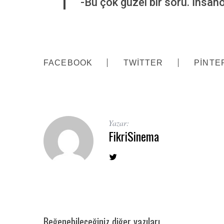
-Bu çok güzel bir soru. İnsa
FACEBOOK
TWITTER
PINTE
Yazar:
FikriSinema
Beğenebileceğiniz diğer yazıları