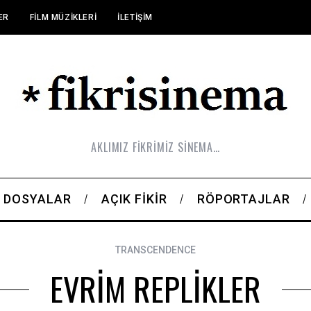
ER
FILM MÜZIKLERI
İLETIŞIM
AKLIMIZ FİKRİMİZ SİNEMA…
DOSYALAR
AÇIK FIKIR
RÖPORTAJLAR
TRANSCENDENCE
EVRİM REPLİKLER