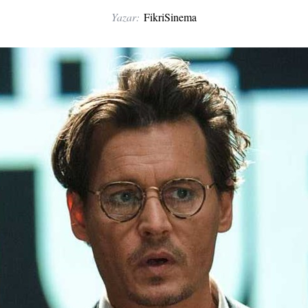
Yazar:
FikriSinema