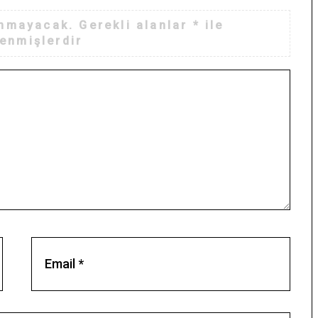
anmayacak.
Gerekli alanlar
*
ile
lenmişlerdir