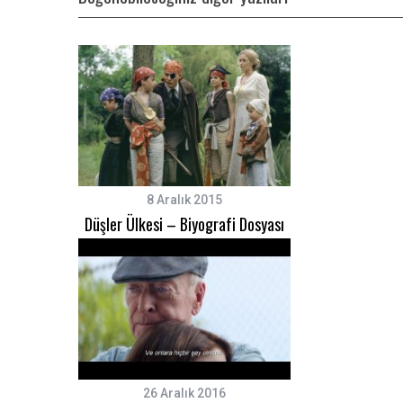
S
e
a
r
c
h
8 Aralık 2015
f
Düşler Ülkesi – Biyografi Dosyası
o
r
:
26 Aralık 2016