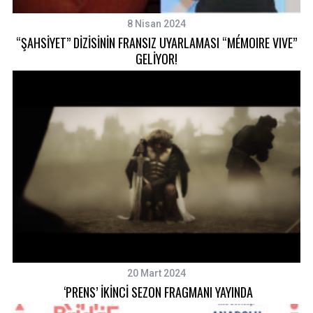
8 Nisan 2024
“ŞAHSİYET” DİZİSİNİN FRANSIZ UYARLAMASI “MÉMOIRE VIVE”
GELİYOR!
20 Mart 2024
‘PRENS’ İKİNCİ SEZON FRAGMANI YAYINDA