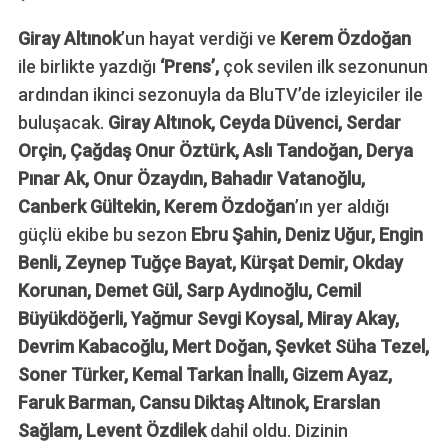
Giray Altınok
’un hayat verdiği ve
Kerem Özdoğan
ile birlikte yazdığı
‘Prens’,
çok sevilen ilk sezonunun
ardından ikinci sezonuyla da BluTV’de izleyiciler ile
buluşacak.
Giray Altınok, Ceyda Düvenci, Serdar
Orçin, Çağdaş Onur Öztürk, Aslı Tandoğan, Derya
Pınar Ak, Onur Özaydın, Bahadır Vatanoğlu,
Canberk Gültekin, Kerem Özdoğan
’ın yer aldığı
güçlü ekibe bu sezon
Ebru Şahin, Deniz Uğur, Engin
Benli, Zeynep Tuğçe Bayat, Kürşat Demir, Okday
Korunan, Demet Gül, Sarp Aydınoğlu, Cemil
Büyükdöğerli, Yağmur Sevgi Koysal, Miray Akay,
Devrim Kabacoğlu, Mert Doğan, Şevket Süha Tezel,
Soner Türker, Kemal Tarkan İnallı, Gizem Ayaz,
Faruk Barman, Cansu Diktaş Altınok, Erarslan
Sağlam, Levent Özdilek
dahil oldu. Dizinin