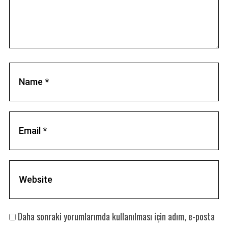
c
h
f
o
r
:
Daha sonraki yorumlarımda kullanılması için adım, e-posta