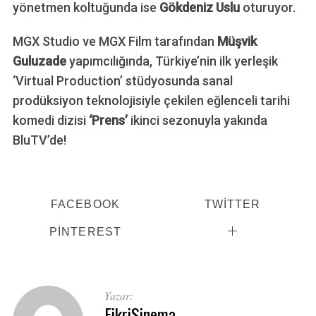
yönetmen koltuğunda ise
Gökdeniz Uslu
oturuyor.
MGX Studio ve MGX Film tarafından
Müşvik
Guluzade
yapımcılığında, Türkiye’nin ilk yerleşik
‘Virtual Production’ stüdyosunda sanal
prodüksiyon teknolojisiyle çekilen eğlenceli tarihi
komedi dizisi
‘Prens’
ikinci sezonuyla yakında
BluTV’de!
FACEBOOK
TWITTER
PINTEREST
Yazar:
FikriSinema