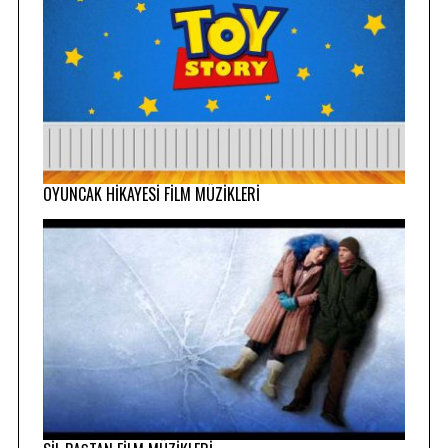
OYUNCAK HİKAYESİ FİLM MÜZİKLERİ