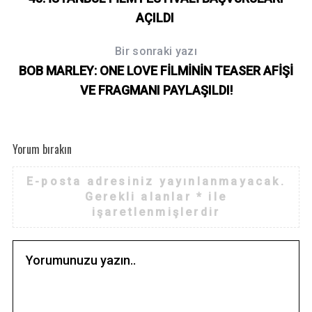
AÇILDI
Bir sonraki yazı
BOB MARLEY: ONE LOVE FİLMİNİN TEASER AFİŞİ
VE FRAGMANI PAYLAŞILDI!
Yorum bırakın
E-posta adresiniz yayınlanmayacak.
Gerekli alanlar
*
ile
işaretlenmişlerdir
S
e
a
r