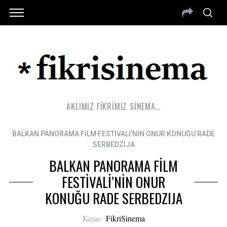
AKLIMIZ FİKRİMİZ SİNEMA…
BALKAN PANORAMA FİLM FESTİVALİ’NİN ONUR KONUĞU RADE
SERBEDZIJA
BALKAN PANORAMA FİLM
FESTİVALİ’NİN ONUR
KONUĞU RADE SERBEDZIJA
Yazar:
FikriSinema