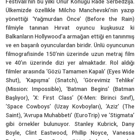
Festivali’nin bu yılki Onur Konuğu Rade Serbedzija.
Ülkemizde özellikle Milcho Manchevski’nin yazıp
yönettiği ‘Yağmurdan Önce’ (Before the Rain)
filmiyle tanınan Hırvat oyuncu kuşkusuz ki
Balkanların Hollywood’a armağan ettiği en tanınmış
ve en başarılı oyunculardan biridir. Ünlü oyuncunun
filmografisinde 150’nin üzerinde uzun metraj film
ve 40’ın üzerinde dizi yer almaktadır. Rol aldığı
filmler arasında ‘Gözü Tamamen Kapalı’ (Eyes Wide
Shut), ‘Kapışma’ (Snatch), ‘Görevimiz Tehlike’
(Mission: Impossible), ‘Batman Begins’ (Batman
Başlıyor), ‘X: First Class’ (X-Men: Birinci Sınıf),
‘Space Cowboys’ (Uzay Kovboyları), ‘Aziz’ (The
Saint), ‘Avrupa Muhabbeti’ (EuroTrip) ve ‘Stigmata’
gibi örnekler bulunuyor. Stanley Kubrick, Dany
Boyle, Clint Eastwood, Phillip Noyce, Vanessa