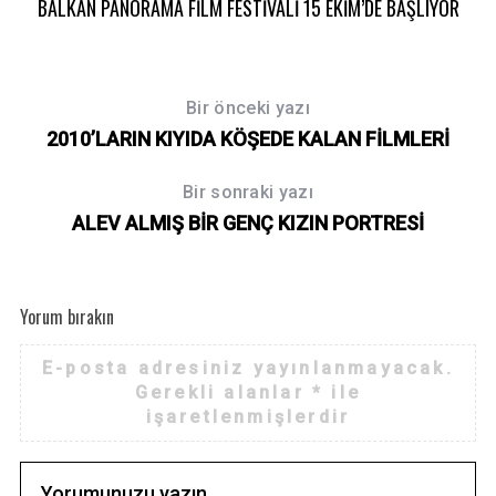
BALKAN PANORAMA FİLM FESTİVALİ 15 EKİM’DE BAŞLIYOR
Bir önceki yazı
2010’LARIN KIYIDA KÖŞEDE KALAN FİLMLERİ
Bir sonraki yazı
ALEV ALMIŞ BİR GENÇ KIZIN PORTRESİ
Yorum bırakın
E-posta adresiniz yayınlanmayacak.
Gerekli alanlar
*
ile
işaretlenmişlerdir
S
e