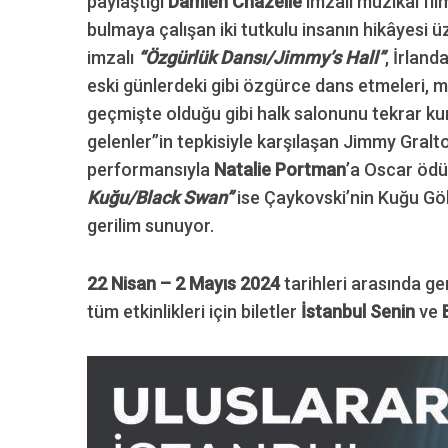
paylaştığı
Damien Chazelle
imzalı müzikal fi
bulmaya çalışan iki tutkulu insanın hikâyesi 
imzalı
“Özgürlük Dansı/Jimmy’s Hall”
, İrland
eski günlerdeki gibi özgürce dans etmeleri, mü
S
geçmişte olduğu gibi halk salonunu tekrar kur
e
gelenler”in tepkisiyle karşılaşan Jimmy Gral
a
r
performansıyla
Natalie Portman
’a Oscar ödü
c
Kuğu/Black Swan”
ise Çaykovski’nin Kuğu Göl
h
gerilim sunuyor.
f
o
r
22 Nisan – 2 Mayıs 2024
tarihleri arasında g
:
tüm etkinlikleri için biletler
İstanbul Senin
ve