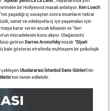
lm
“Âşıklar Şehri/La La Land”
, hayatlarında yön
üzerinden bir Hollywood masalı anlatıyor.
Ken Loach
a’nın yaşadığı iç savaştan sonra insanların tekrar
zik, sanat ve edebiyatla iç içe yaşamaları için
maya karar veren ancak kilisenin ve “ileri
ton’un mücadelesini konu alıyor. Olağanüstü
lünü getiren
Darren Aronofsky
imzalı
“Siyah
ü bale gösterisi etrafında muhteşem bir psikolojik
erçekleşen
Uluslararası İstanbul Dans Günleri
’nin
Biletix
’ten temin edilebilir.