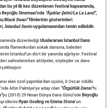
ndan bu yıl ilk kez düzenlenen festival kapsamında,
a Beyoğlu Sineması’nda
“Âşıklar Şehri/La La Land”
,
ğu/Black Swan”
filmlerinin gösterimleri
ri,
İstanbul Senin
uygulamasından temin edilebilir.
psamında düzenlediği
Uluslararası İstanbul Dans
asında flamenkodan sokak dansına, baleden
lerini İstanbul’un dört bir yanında ağırlıyor. Festival
eri sahnelenirken atölyeler, söyleşiler ve dans
rçekleşiyor.
nsı alan özel yapımlardan üçünü, 6 Oscar ödüllü
i’nde Altın Palmiye’ye aday olan
“Özgürlük Dansı”
nı
u”
yu (2010) 29 Nisan Dünya Dans Günü’nde
Beyoğlu
şrollerini
Ryan Gosling ve Emma Stone
’un