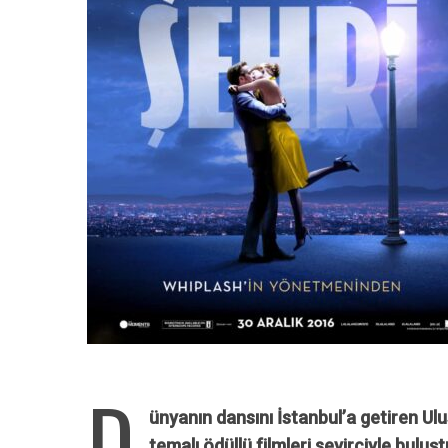
D
ünyanın dansını İstanbul’a getiren Ulu
temalı ödüllü filmleri seyirciyle bulu