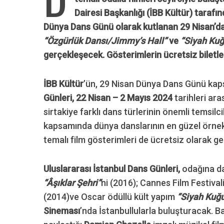
Dairesi Başkanlığı (İBB Kültür) tarafı
Dünya Dans Günü olarak kutlanan 29 Nisan’d
“Özgürlük Dansı/Jimmy’s Hall”
ve
“Siyah Ku
gerçekleşecek. Gösterimlerin ücretsiz biletle
İBB Kültür
’ün, 29 Nisan Dünya Dans Günü ka
Günleri, 22 Nisan – 2 Mayıs 2024
tarihleri ar
sirtakiye farklı dans türlerinin önemli temsilci
kapsamında dünya danslarının en güzel örnekl
temalı film gösterimleri de ücretsiz olarak ge
Uluslararası İstanbul Dans Günleri,
odağına da
“Âşıklar Şehri”
ni (2016); Cannes Film Festival
(2014)ve Oscar ödüllü kült yapım
“Siyah Kuğ
Sineması
’nda İstanbullularla buluşturacak. Ba