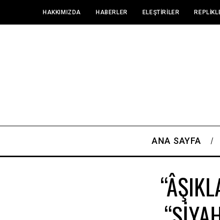
HAKKIMIZDA
HABERLER
ELEŞTIRILER
REPLIKL
ANA SAYFA
“ÂŞIKL
“SİYA