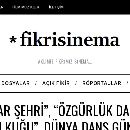
ER
FILM MÜZIKLERI
İLETIŞIM
AKLIMIZ FİKRİMİZ SİNEMA…
DOSYALAR
AÇIK FIKIR
RÖPORTAJLAR
AR ŞEHRİ”, “ÖZGÜRLÜK DA
H KUĞU”, DÜNYA DANS GÜ