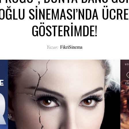
OĞLU SİNEMASI’NDA ÜCRE
GÖSTERİMDE!
Yazar:
FikriSinema