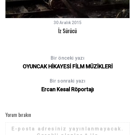
c
h
f
30 Aralık 2015
o
İz Sürücü
r
:
Bir önceki yazı
OYUNCAK HİKAYESİ FİLM MÜZİKLERİ
Bir sonraki yazı
Ercan Kesal Röportajı
Yorum bırakın
E-posta adresiniz yayınlanmayacak.