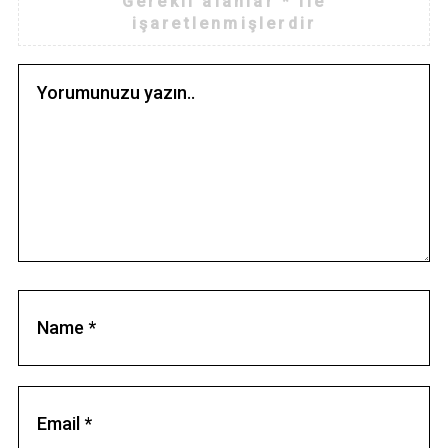
Gerekli alanlar
*
ile
işaretlenmişlerdir