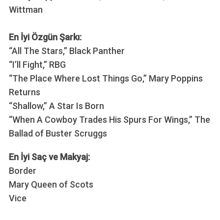
Wittman
En İyi Özgün Şarkı:
“All The Stars,” Black Panther
“I’ll Fight,” RBG
“The Place Where Lost Things Go,” Mary Poppins
Returns
“Shallow,” A Star Is Born
“When A Cowboy Trades His Spurs For Wings,” The
Ballad of Buster Scruggs
En İyi Saç ve Makyaj:
Border
Mary Queen of Scots
Vice