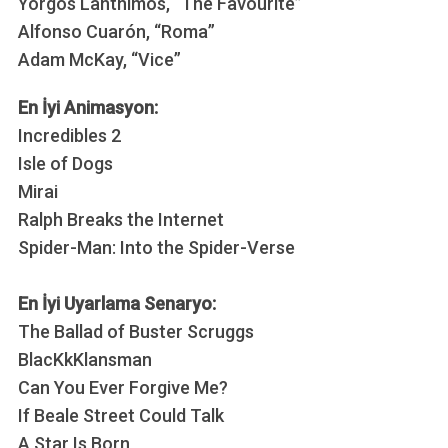
Yorgos Lanthimos, “The Favourite”
Alfonso Cuarón, “Roma”
Adam McKay, “Vice”
En İyi Animasyon:
Incredibles 2
Isle of Dogs
Mirai
Ralph Breaks the Internet
Spider-Man: Into the Spider-Verse
En İyi Uyarlama Senaryo:
The Ballad of Buster Scruggs
BlacKkKlansman
Can You Ever Forgive Me?
If Beale Street Could Talk
A Star Is Born