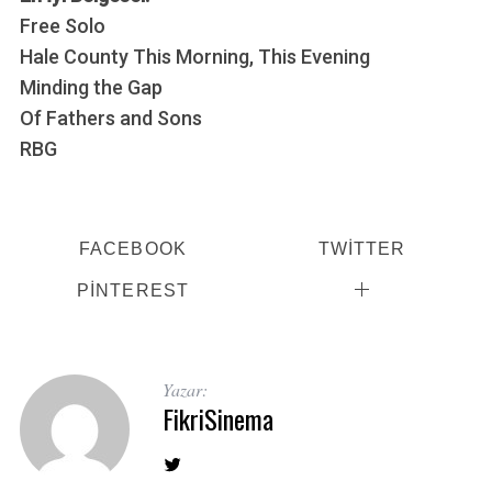
Free Solo
Hale County This Morning, This Evening
Minding the Gap
Of Fathers and Sons
RBG
FACEBOOK
TWITTER
PINTEREST
S
e
a
r
Yazar:
FikriSinema
c
h
f
o