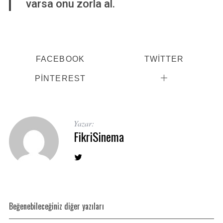
varsa onu zorla al.
FACEBOOK
TWITTER
PINTEREST
Yazar:
FikriSinema
Beğenebileceğiniz diğer yazıları