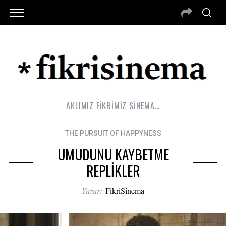
AKLIMIZ FİKRİMİZ SİNEMA…
THE PURSUIT OF HAPPYNESS
UMUDUNU KAYBETME
REPLİKLER
Yazar:
FikriSinema