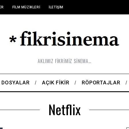
ER
FILM MÜZIKLERI
İLETIŞIM
AKLIMIZ FİKRİMİZ SİNEMA…
DOSYALAR
AÇIK FIKIR
RÖPORTAJLAR
Netflix