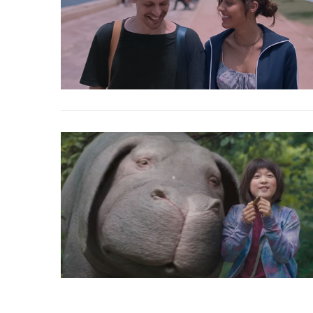
S
e
a
r
c
h
f
o
r
: