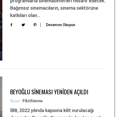
programlarla sinemaseverleri misafir edecek.
Bağımsız sinemacıların, sinema sektörüne
katkıları olan…
Devamını Okuyun
BEYOĞLU SİNEMASI YENİDEN AÇILDI
Yazar:
FikriSinema
İBB, 2022 yılında kapısına kilit vurulacağı