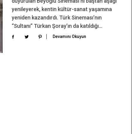
duyurulan Beyoğlu Sineması’nı baştan aşağı
yenileyerek, kentin kültür-sanat yaşamına
yeniden kazandırdı. Türk Sineması’nın
“Sultanı” Türkan Şoray’ın da katıldığı…
Devamını Okuyun