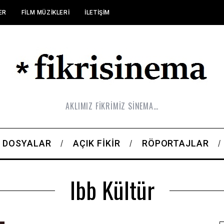
ER
FILM MÜZIKLERI
İLETIŞIM
AKLIMIZ FİKRİMİZ SİNEMA…
DOSYALAR
AÇIK FIKIR
RÖPORTAJLAR
Ibb Kültür