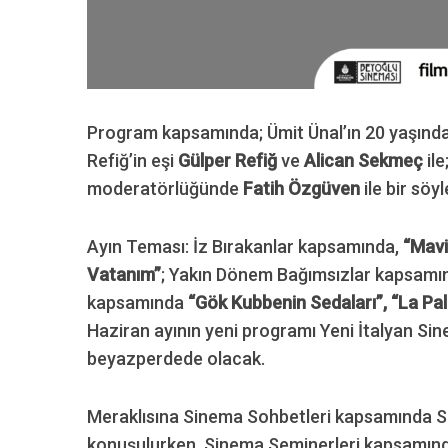
Program kapsamında; Ümit Ünal’ın 20 yaşın
Refiğ’in eşi
Gülper Refiğ
ve
Alican Sekmeç
ile
moderatörlüğünde
Fatih Özgüven
ile bir söy
Ayın Teması: İz Bırakanlar kapsamında,
“Mavi
Vatanım”
; Yakın Dönem Bağımsızlar kapsam
kapsamında
“Gök Kubbenin Sedaları”, “La P
Haziran ayının yeni programı Yeni İtalyan S
beyazperdede olacak.
Meraklısına Sinema Sohbetleri kapsamında S
konuşulurken, Sinema Seminerleri kapsamında