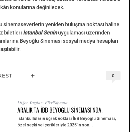
kân konularına değinilecek.
llu sinemaseverlerin yeniden buluşma noktası haline
z biletleri
İstanbul Senin
uygulaması üzerinden
gramlarına Beyoğlu Sineması sosyal medya hesapları
şılabilir.
REST
0
Diğer Yazılar: FikriSinema
ARALIK’TA İBB BEYOĞLU SİNEMASI’NDA!
İstanbulluların uğrak noktası İBB Beyoğlu Sineması,
özel seçki ve içerikleriyle 2025’in son...