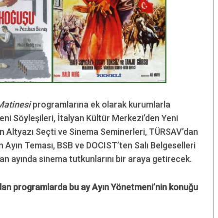
Matinesi
programlarına ek olarak kurumlarla
eni Söyleşileri, İtalyan Kültür Merkezi’den Yeni
en Altyazı Seçti ve Sinema Seminerleri, TÜRSAV’dan
 Ayın Teması, BSB ve DOCIST’ten Salı Belgeselleri
n ayında sinema tutkunlarını bir araya getirecek.
z olan programlarda bu ay Ayın Yönetmeni’nin konuğu