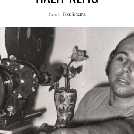
Yazar:
FikriSinema