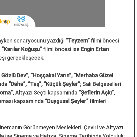
dayken senaryosunu yazdığı
“Teyzem”
filmi öncesi
;
“Karılar Koğuşu”
filmi öncesi ise
Engin Ertan
leşi gerçekleşecek.
 Gözlü Dev”, “Hoşçakal Yarın”, “Merhaba Güzel
ında
“Daha”, “Taş”, “Küçük Şeyler”
; Salı Belgeselleri
aloma”
, Altyazı Seçti kapsamında
“Şeflerin Aşkı”
,
ineması kapsamında
“Duygusal Şeyler”
filmleri
inemanın Görünmeyen Meslekleri: Çeviri ve Altyazı
 ise Sinema ve Hafıza, Sinema Tarihinde Yolculuk: