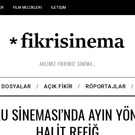
ER
FILM MÜZIKLERI
İLETIŞIM
AKLIMIZ FİKRİMİZ SİNEMA…
DOSYALAR
AÇIK FIKIR
RÖPORTAJLAR
U SİNEMASI’NDA AYIN YÖ
HALİT REFİĞ