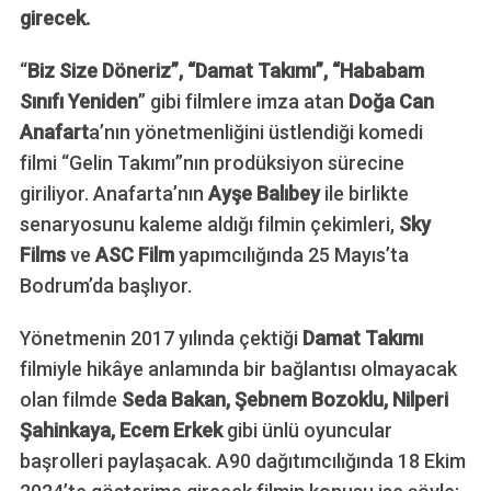
girecek.
“
Biz Size Döneriz”, “Damat Takımı”, “Hababam
Sınıfı Yeniden
” gibi filmlere imza atan
Doğa Can
Anafart
a’nın yönetmenliğini üstlendiği komedi
filmi “Gelin Takımı”nın prodüksiyon sürecine
giriliyor. Anafarta’nın
Ayşe Balıbey
ile birlikte
senaryosunu kaleme aldığı filmin çekimleri,
Sky
Films
ve
ASC Film
yapımcılığında 25 Mayıs’ta
Bodrum’da başlıyor.
Yönetmenin 2017 yılında çektiği
Damat Takımı
filmiyle hikâye anlamında bir bağlantısı olmayacak
olan filmde
Seda Bakan, Şebnem
Bozoklu, Nilperi
Şahinkaya, Ecem Erkek
gibi ünlü oyuncular
başrolleri paylaşacak. A90 dağıtımcılığında 18 Ekim