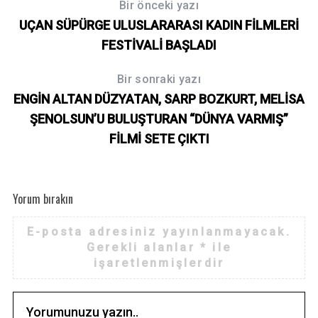
Bir önceki yazı
UÇAN SÜPÜRGE ULUSLARARASI KADIN FİLMLERİ
FESTİVALİ BAŞLADI
Bir sonraki yazı
ENGİN ALTAN DÜZYATAN, SARP BOZKURT, MELİSA
ŞENOLSUN’U BULUŞTURAN “DÜNYA VARMIŞ”
FİLMİ SETE ÇIKTI
Yorum bırakın
E-posta adresiniz yayınlanmayacak.
Gerekli alanlar
*
ile
işaretlenmişlerdir
S
e