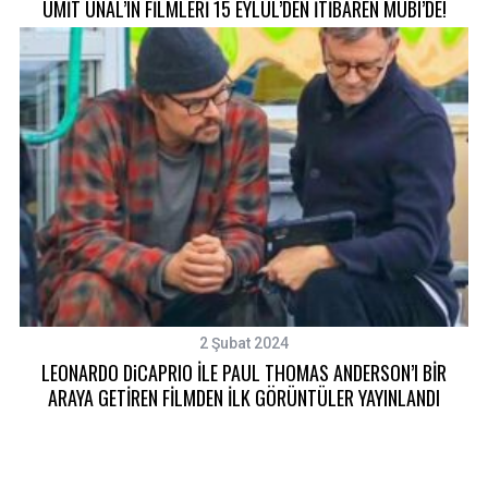
ÜMİT ÜNAL’IN FİLMLERİ 15 EYLÜL’DEN İTİBAREN MUBI’DE!
2 Şubat 2024
LEONARDO DiCAPRIO İLE PAUL THOMAS ANDERSON’I BİR
ARAYA GETİREN FİLMDEN İLK GÖRÜNTÜLER YAYINLANDI