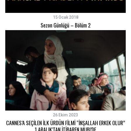
15 Ocak 2018
Sezon Günlüğü – Bölüm 2
26 Ekim 2023
CANNES’A SEÇİLEN İLK ÜRDÜN FİLMİ “İNŞALLAH ERKEK OLUR”
1 ARALIK’TAN İTİBAREN MUBI’DE