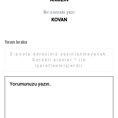
r
:
Bir sonraki yazı
KOVAN
Yorum bırakın
E-posta adresiniz yayınlanmayacak.
Gerekli alanlar
*
ile
işaretlenmişlerdir