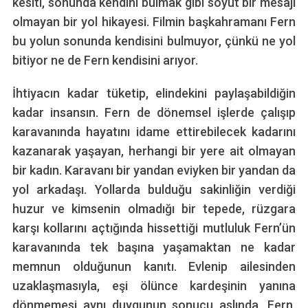
kesiti, sonunda kendini bulmak gibi soyut bir mesajı
olmayan bir yol hikayesi. Filmin başkahramanı Fern
bu yolun sonunda kendisini bulmuyor, çünkü ne yol
bitiyor ne de Fern kendisini arıyor.
İhtiyacın kadar tüketip, elindekini paylaşabildiğin
kadar insansın. Fern de dönemsel işlerde çalışıp
karavanında hayatını idame ettirebilecek kadarını
kazanarak yaşayan, herhangi bir yere ait olmayan
bir kadın. Karavanı bir yandan eviyken bir yandan da
yol arkadaşı. Yollarda bulduğu sakinliğin verdiği
huzur ve kimsenin olmadığı bir tepede, rüzgara
karşı kollarını açtığında hissettiği mutluluk Fern’ün
karavanında tek başına yaşamaktan ne kadar
memnun olduğunun kanıtı. Evlenip ailesinden
uzaklaşmasıyla, eşi ölünce kardeşinin yanına
dönmemesi aynı duygunun sonucu aslında. Fern,