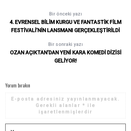
h
f
Bir önceki yazı
o
r
4. EVRENSEL BİLİM KURGU VE FANTASTİK FİLM
:
FESTİVALİ’NİN LANSMANI GERÇEKLEŞTİRİLDİ
Bir sonraki yazı
OZAN AÇIKTAN’DAN YENİ KARA KOMEDİ DİZİSİ
GELİYOR!
Yorum bırakın
E-posta adresiniz yayınlanmayacak.
Gerekli alanlar
*
ile
işaretlenmişlerdir