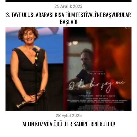
25 Aralık 2023
3. TAYF ULUSLARARASI KISA FİLM FESTİVALİ’NE BAŞVURULAR
BAŞLADI
S
e
28 Eylül 2025
a
ALTIN KOZA’DA ÖDÜLLER SAHİPLERİNİ BULDU!
r
c