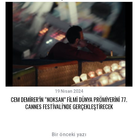
19 Nisan 2024
CEM DEMİRER’İN “NOKSAN” FİLMİ DÜNYA PRÖMİYERİNİ 77.
CANNES FESTİVALİ’NDE GERÇEKLEŞTİRECEK
Bir önceki yazı