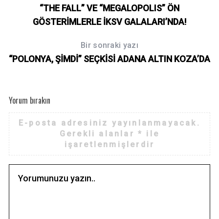
“THE FALL” VE “MEGALOPOLIS” ÖN
GÖSTERİMLERLE İKSV GALALARI’NDA!
Bir sonraki yazı
“POLONYA, ŞİMDİ” SEÇKİSİ ADANA ALTIN KOZA’DA
Yorum bırakın
E-posta adresiniz yayınlanmayacak.
Gerekli alanlar
*
ile
işaretlenmişlerdir