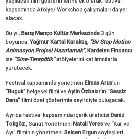
yapılacak film gösterimlerine ek olarak festival
kapsamında Atölye/ Workshop çalışmaları da yer
alacak.
Bu yıl,
Barış Manço Kültür Merkezinde
3 gün
boyunca;
Yağmur Kartal Karakuş
,
“Bir Stop Motion
Animasyon Projesi Hazırlamak”
,
Kardelen Fincancı
ise
“Sine-Terapötik”
atölyelerini katılımcılarla
yürütecek.
Festival kapsamında yönetmen
Elmas Arus
’un
“Buçuk”
belgesel filmi ve
Aylin Özbakır
’ın “
Sessiz
Dans”
filmi özel gösterimle seyirciyle buluşacak.
Ayrıca festival kapsamında içerik üreticisi
Deniz
Tokgöz
, Sanat Yönetmeni
Natali Yeres
ve “Kar ve
Ayı” filminin yönetmeni
Selcen Ergun
söyleşileri