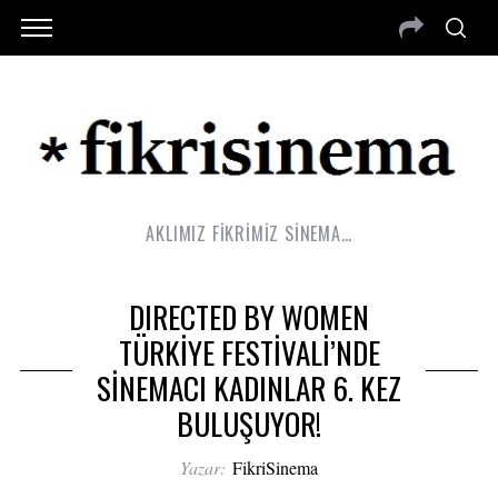
AKLIMIZ FİKRİMİZ SİNEMA…
DIRECTED BY WOMEN
TÜRKİYE FESTİVALİ’NDE
SİNEMACI KADINLAR 6. KEZ
BULUŞUYOR!
Yazar:
FikriSinema