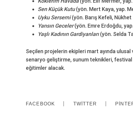
Köklerim Havada
(yön. Elif Mermer, yap.
Sen Küçük Kutu
(yön. Mert Kaya, yap. M
Uyku Sersemi
(yön. Barış Kefeli, Nükhet
Yansın Geceler
(yön. Emre Erdoğdu, yap.
S
Yaşlı Kadının Gardiyanları
(yön. Selda Ta
e
a
r
Seçilen projelerin ekipleri mart ayında ulusa
c
senaryo geliştirme, sunum teknikleri, festival
h
eğitimler alacak.
f
o
r
:
FACEBOOK
TWITTER
PINTE