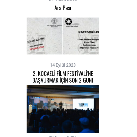
Ara Pası
14 Eylül 2023
2. KOCAELİ FİLM FESTİVALİ’NE
BAŞVURMAK İÇİN SON 2 GÜN!