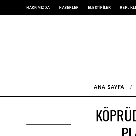
HAKKIMIZDA
HABERLER
ELEŞTIRILER
REPLIKL
ANA SAYFA
KÖPRÜD
PL