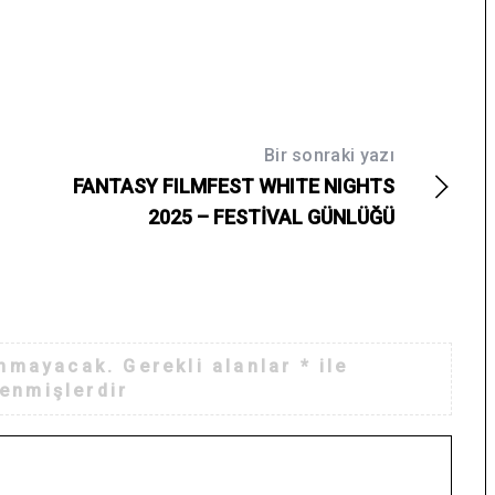
Bir sonraki yazı
FANTASY FILMFEST WHITE NIGHTS
2025 – FESTİVAL GÜNLÜĞÜ
anmayacak.
Gerekli alanlar
*
ile
lenmişlerdir