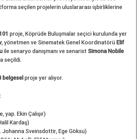
orma seçilen projelerin uluslararası işbirliklerine
101
proje, Köprüde Buluşmalar seçici kurulunda yer
v
, yönetmen ve Sinematek Genel Koordinatörü
Elif
lu
ile senaryo danışmanı ve senarist
Simona Nobile
 seçildi.
3 belgesel
proje yer alıyor.
:
e, yap. Ekin Çalışır)
Halil Kardaş)
. Johanna Sveinsdottir, Ege Göksu)