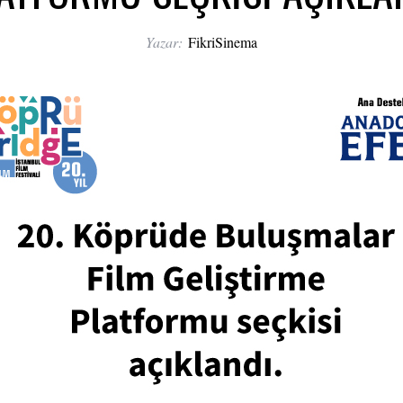
Yazar:
FikriSinema