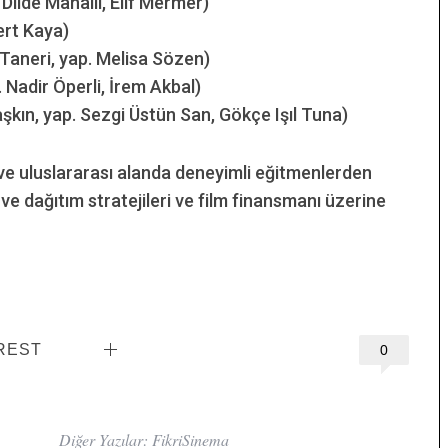
 Dilde Mahalli, Elif Mermer)
ert Kaya)
 Taneri, yap. Melisa Sözen)
 Nadir Öperli, İrem Akbal)
şkın, yap. Sezgi Üstün San, Gökçe Işıl Tuna)
l ve uluslararası alanda deneyimli eğitmenlerden
 ve dağıtım stratejileri ve film finansmanı üzerine
REST
0
Diğer Yazılar: FikriSinema