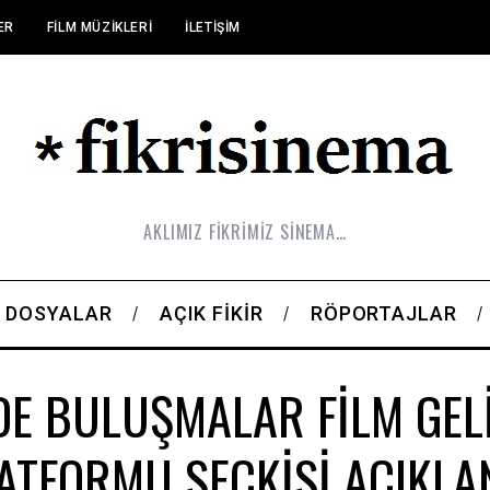
ER
FILM MÜZIKLERI
İLETIŞIM
AKLIMIZ FİKRİMİZ SİNEMA…
DOSYALAR
AÇIK FIKIR
RÖPORTAJLAR
E BULUŞMALAR FİLM GEL
ATFORMU SEÇKİSİ AÇIKLA