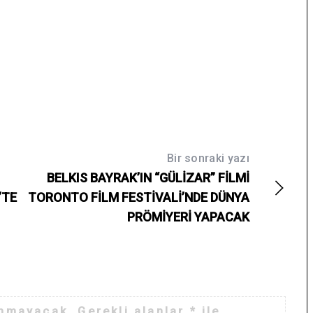
Bir sonraki yazı
BELKIS BAYRAK’IN “GÜLİZAR” FİLMİ
’TE
TORONTO FİLM FESTİVALİ’NDE DÜNYA
PRÖMİYERİ YAPACAK
anmayacak.
Gerekli alanlar
*
ile