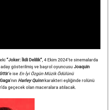
deki
“Joker: İkili Delilik”
, 4 Ekim 2024’te sinemalarda
a aday gösterilmiş ve başrol oyuncusu
Joaquin
óttir
‘e ise
En İyi Özgün Müzik Ödülünü
 Gaga
‘nın
Harley Quinn
karakteri eşliğinde rolünü
m’da geçecek olan maceralara atılacak.