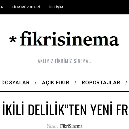
ER
FILM MÜZIKLERI
İLETIŞIM
AKLIMIZ FİKRİMİZ SİNEMA…
DOSYALAR
AÇIK FIKIR
RÖPORTAJLAR
 İKİLİ DELİLİK”TEN YENİ 
Yazar:
FikriSinema