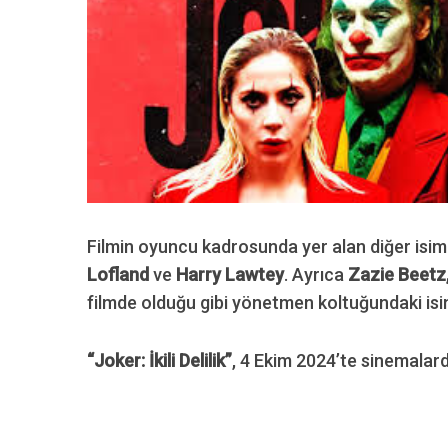
S
e
a
r
c
h
f
Filmin oyuncu kadrosunda yer alan diğer isim
o
Lofland
ve
Harry Lawtey
. Ayrıca
Zazie Beetz
r
filmde olduğu gibi yönetmen koltuğundaki is
:
“Joker: İkili Delilik”
, 4 Ekim 2024’te sinemalard