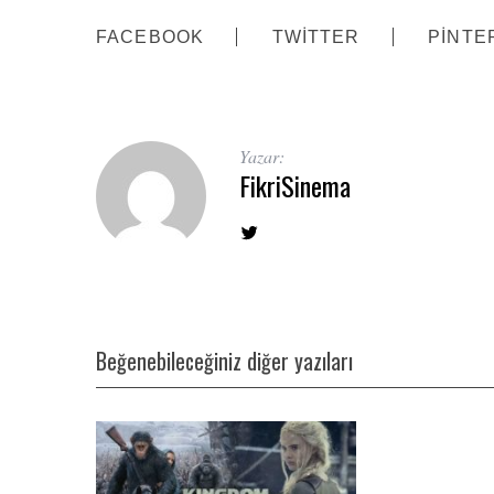
FACEBOOK
TWITTER
PINTE
Yazar:
FikriSinema
Beğenebileceğiniz diğer yazıları