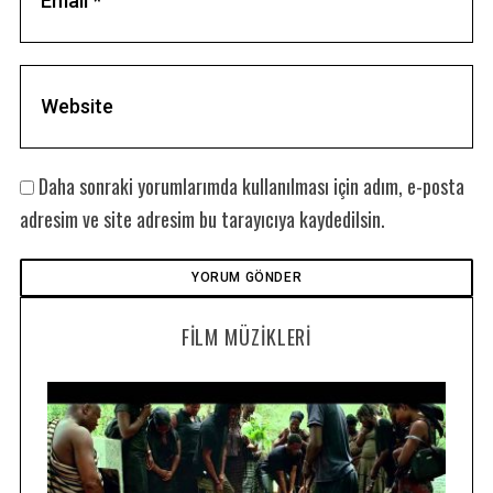
Daha sonraki yorumlarımda kullanılması için adım, e-posta
adresim ve site adresim bu tarayıcıya kaydedilsin.
FILM MÜZIKLERI
S
e
a
r
c