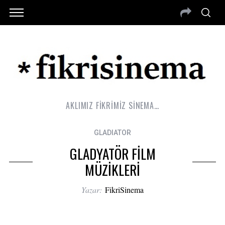
AKLIMIZ FİKRİMİZ SİNEMA…
GLADIATOR
GLADYATÖR FİLM
MÜZİKLERİ
Yazar:
FikriSinema