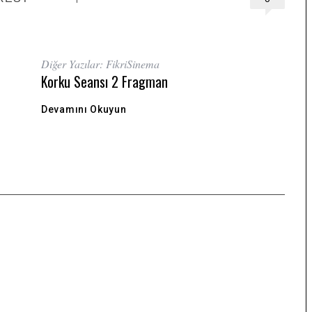
Diğer Yazılar: FikriSinema
Korku Seansı 2 Fragman
Devamını Okuyun