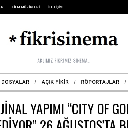
ER
FILM MÜZIKLERI
İLETIŞIM
AKLIMIZ FİKRİMİZ SİNEMA…
DOSYALAR
AÇIK FIKIR
RÖPORTAJLAR
JİNAL YAPIMI “CITY OF GO
DİYOR” 26 AĞUSTOS’TA B