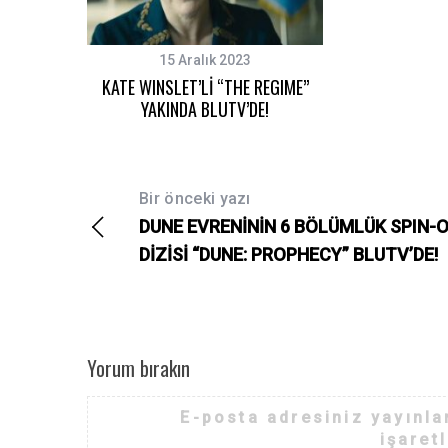
15 Aralık 2023
KATE WINSLET’Lİ “THE REGIME”
YAKINDA BLUTV’DE!
Bir önceki yazı
DUNE EVRENİNİN 6 BÖLÜMLÜK SPIN-
DİZİSİ “DUNE: PROPHECY” BLUTV’DE!
Yorum bırakın
E-posta adresiniz yayınl
işaret