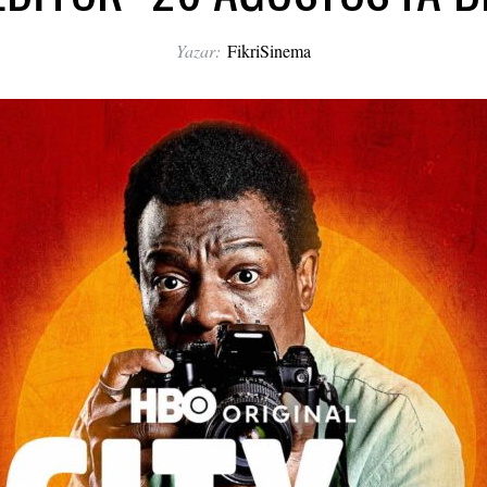
Yazar:
FikriSinema