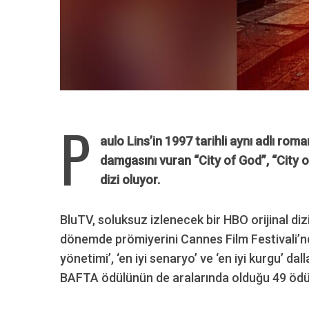
P
aulo Lins’in 1997 tarihli aynı adlı roma
damgasını vuran “City of God”, “City 
dizi oluyor.
BluTV, soluksuz izlenecek bir HBO orijinal diz
dönemde prömiyerini Cannes Film Festivali’nde
yönetimi’, ‘en iyi senaryo’ ve ‘en iyi kurgu’ dal
BAFTA ödülünün de aralarında olduğu 49 ödü