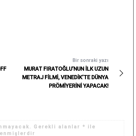
Bir sonraki yazı
OFF
MURAT FIRATOĞLU’NUN İLK UZUN
METRAJ FİLMİ, VENEDİK’TE DÜNYA
PRÖMİYERİNİ YAPACAK!
anmayacak.
Gerekli alanlar
*
ile
lenmişlerdir