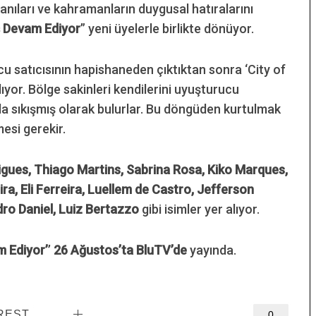
nıları ve kahramanların duygusal hatıralarını
ş Devam Ediyor
” yeni üyelerle birlikte dönüyor.
ucu satıcısının hapishaneden çıktıktan sonra ‘City of
ıyor. Bölge sakinleri kendilerini uyuşturucu
ında sıkışmış olarak bulurlar. Bu döngüden kurtulmak
esi gerekir.
gues, Thiago Martins, Sabrina Rosa, Kiko Marques,
a, Eli Ferreira, Luellem de Castro, Jefferson
dro Daniel, Luiz Bertazzo
gibi isimler yer alıyor.
m Ediyor’
’
26 Ağustos’ta BluTV’de
yayında.
REST
0