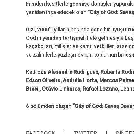
Filmden kesitlerle geçmişe dönüşler yaparak a
yeniden inşa edecek olan
“City of God: Sava
Dizi, 2000’li yılların başında genç bir uyuştur
S
e
God’ın yeniden tartışmalı hale gelmesiyle başl
a
kaçakçıları, milisler ve kamu yetkilileri aras
r
ve zalimlerle yüzleşmek için toplumun birleşm
c
h
f
Kadroda
Alexandre Rodrigues, Roberta Rodri
o
Edson Oliveira, Andréia Horta, Marcos Palmeir
r
Brasil, Otávio Linhares, Rafael Lozano, Lean
:
6 bölümden oluşan
“City of God: Savaş Deva
FACEBOOK
TWITTER
PINTE